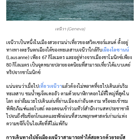
เจนีวา (Geneva)
เจนีวาเป็นหนึ่งในเมืองสวยงามน่าเที่ยวของสวิตเซอร์แลนด์ ตั้งอยู่
ทางทางตะวันตกเฉียงใต้ของทะเลสาบเจนีวาใกล้กับ
เมืองโลซานน์
(Lausanne) เพียง 67 กิโลเมตร และอยู่ห่างจากเมืองชาโมนิกซ์เพียง
80 กิโลเมตร เป็นจุดหมายปลายยอดนิยมที่สามารถเที่ยวได้แบบเดย์
ทริปจากชาโมนิกซ์
แน่นอนว่าเมื่อไป
เที่ยวเจนีวา
แล้วต้องไม่พลาดที่จะไปเดินเล่นริม
ทะเลสาบ ชมน้ำพุเจ็ตเดออัว ตามด้วยนาฬิกาดอกไม้ที่ใหญ่ที่สุดใน
โลก อย่าลืมแวะไปเดินเล่นที่ย่านเมืองเก่าอันงดงาม หรือจะเข้าชม
พิพิธภัณฑ์และโบสถ์ ตลอดจนเข้าร่วมทัวร์สำนักงานสหประชาชาติ
ไปจนถึงชิมช็อกโกแลตและพักผ่อนที่สวนพฤกษศาสตร์เก่าแก่แห่ง
ความขจีก็เป็นไอเดียที่ดีไม่แพ้กัน
การเดินทางไปยังเมืองเจนีวาสามารถทำได้สะดวกด้วยรถบัส