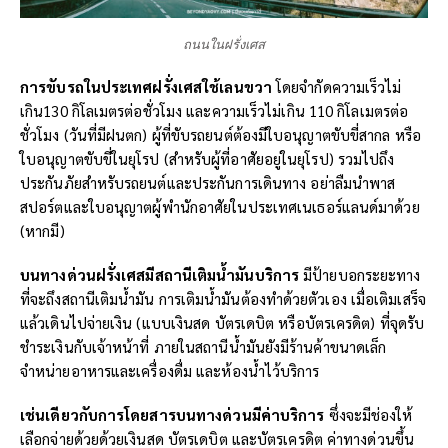
ถนนในฝรั่งเศส
การขับรถในประเทศฝรั่งเศสใช้เลนขวา
โดยจำกัดความเร็วไม่
เกิน130 กิโลเมตรต่อชั่วโมง และความเร็วไม่เกิน 110 กิโลเมตรต่อ
ชั่วโมง (วันที่มีฝนตก) ผู้ที่ขับรถยนต์ต้องมีใบอนุญาตขับขี่สากล หรือ
ใบอนุญาตขับขี่ในยุโรป (สำหรับผู้ที่อาศัยอยู่ในยุโรป) รวมไปถึง
ประกันภัยสำหรับรถยนต์และประกันการเดินทาง อย่าลืมนำพาส
สปอร์ตและใบอนุญาตผู้พำนักอาศัยในประเทศเนเธอร์แลนด์มาด้วย
(หากมี)
บนทางด่วนฝรั่งเศสมีสถานีเติมน้ำมันบริการ
มีป้ายบอกระยะทาง
ที่จะถึงสถานีเติมน้ำมัน การเติมน้ำมันต้องทำด้วยตัวเอง เมื่อเติมเสร็จ
แล้วเดินไปจ่ายเงิน (แบบเงินสด บัตรเดบิต หรือบัตรเครดิต) ที่จุดรับ
ชำระเงินกับเจ้าหน้าที่ ภายในสถานีน้ำมันยังมีร้านค้าขนาดเล็ก
จำหน่ายอาหารและเครื่องดื่ม และห้องน้ำไว้บริการ
เช่นเดียวกับการโดยสารบนทางด่วนมีค่าบริการ
ซึ่งจะมีช่องให้
เลือกจ่ายด้วยด้วยเงินสด บัตรเดบิต และบัตรเครดิต ค่าทางด่วนขึ้น