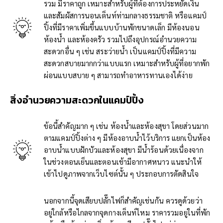
รวม มีราคาถูก เหมาะสำหรับผู้ที่ต้องการประหยัดเงิน
และสัมผัสการนอนเต็นท์ท่ามกลางธรรมชาติ หรือแคมป์
ปิ้งที่มีราคาเพิ่มขึ้นแบบบ้านพักขนาดเล็ก มีห้องนอน
ห้องน้ำ และห้องครัว รวมไปถึงอุปกรณ์อำนวยความ
สะดวกอื่น ๆ เช่น สระว่ายน้ำ เป็นแคมป์ปิ้งที่มีความ
สะดวกสบายมากกว่าแบบแรก เหมาะสำหรับผู้ที่อยากพัก
ผ่อนแบบสบาย ๆ สามารถทำอาหารทานเองได้ง่าย
สิ่งอำนวยความสะดวกในแคมป์ปิ้ง
ข้อนี้สำคัญมาก ๆ เช่น ห้องน้ำและห้องสุขา โดยส่วนมาก
ตามแคมป์ปิ้งต่าง ๆ มีห้องอาบน้ำไว้บริการ แยกเป็นห้อง
อาบน้ำแบบฝักบัวและห้องสุขา มีน้ำร้อนด้วยเนื่องจาก
ในช่วงตอนเย็นและตอนเช้ามีอากาศหนาว แนะนำให้
เข้าไปดูภาพจากเว็บไซต์นั้น ๆ ประกอบการตัดสินใจ
นอกจากนี้จุดเสียบปลั๊กไฟก็สำคัญเช่นกัน ควรดูด้วยว่า
อยู่ใกล้หรือไกลจากจุดกางเต็นท์ไหม ราคารวมอยู่ในที่พัก