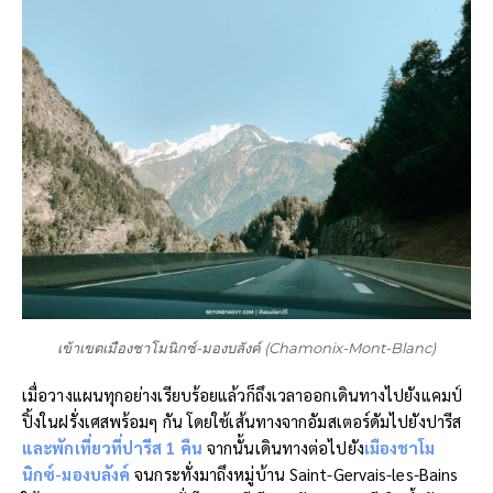
เข้าเขตเมืองชาโมนิกซ์-มองบลังค์ (Chamonix-Mont-Blanc)
เมื่อวางแผนทุกอย่างเรียบร้อยแล้วก็ถึงเวลาออกเดินทางไปยังแคมป์
ปิ้งในฝรั่งเศสพร้อมๆ กัน โดยใช้เส้นทางจากอัมสเตอร์ดัมไปยังปารีส
และพักเที่ยวที่ปารีส 1 คืน
จากนั้นเดินทางต่อไปยัง
เมืองชาโม
นิกซ์-มองบลังค์
จนกระทั่งมาถึงหมู่บ้าน Saint-Gervais-les-Bains