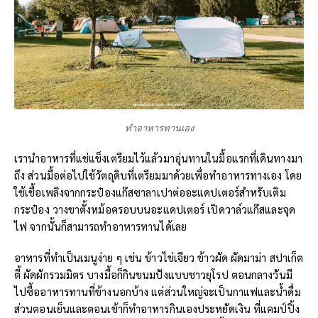
ทำอาหารทานเอง
เรานำอาหารที่แช่แข็งเตรียมไว้แล้วมาอุ่นทานในมื้อแรกที่เดินทางมา
ถึง ส่วนมื้อต่อไปใช้วัตถุดิบที่เตรียมมาด้วยเพื่อทำอาหารทางเอง โดย
ใช้เชื้อเพลิงจากกระป๋องแก๊สซาลาเปาต่ออะแดปเตอร์สำหรับเติม
กระป๋อง วางขาตั้งหม้อครอบบนอะแดปเตอร์ เปิดวาล์วแก๊สและจุด
ไฟ จากนั้นก็สามารถทำอาหารทานได้เลย
อาหารที่ทำเป็นเมนูง่าย ๆ เช่น ข้าวไข่เจียว ข้าวผัด ผัดมาม่า สปาเก็ต
ตี้ ผัดผักรวมมิตร บางมื้อก็กินขนมปังแบบชาวยุโรป ตอนกลางวันมี
ไปซื้ออาหารทานที่ข้างนอกบ้าง แต่ส่วนใหญ่จะเป็นกาแฟและน้ำดื่ม
ส่วนตอนเย็นและตอนเช้าก็ทำอาหารกินเองประหยัดเงิน ที่แคมป์ปิ้ง