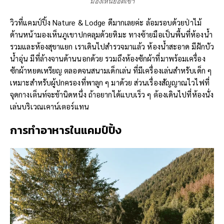
มองเห็นยอดเขา
วิวที่แคมป์ปิ้ง Nature & Lodge ดีมากเลยค่ะ ล้อมรอบด้วยป่าไม้
ด้านหน้ามองเห็นภูเขาปกคลุมด้วยหิมะ ทางซ้ายมือเป็นพื้นที่ห้องน้ำ
รวมและห้องสุขาแยก เราเดินไปสำรวจมาแล้ว ห้องน้ำสะอาด มีฝักบัว
น้ำอุ่น มีที่ล้างจานด้านนอกด้วย รวมถึงห้องซักผ้าที่มาพร้อมเครื่อง
ซักผ้าหยดเหรียญ ตลอดจนสนามเด็กเล่น ที่มีเครื่องเล่นสำหรับเด็ก ๆ
เหมาะสำหรับผู้ปกครองที่พาลูก ๆ มาด้วย ส่วนเรื่องสัญญาณไวไฟที่
จุดกางเต็นท์จะช้านิดหนึ่ง ถ้าอยากได้แบบเร็ว ๆ ต้องเดินไปที่ห้องนั่ง
เล่นบริเวณเคาน์เตอร์แทน
การทำอาหารใน
แคมป์ปิ้ง