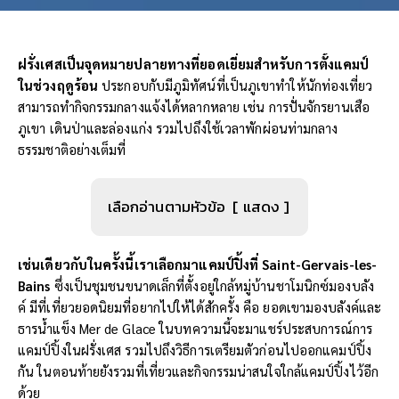
ฝรั่งเศสเป็นจุดหมายปลายทางที่ยอดเยี่ยมสำหรับการตั้งแคมป์
ในช่วงฤดูร้อน
ประกอบกับมีภูมิทัศน์ที่เป็นภูเขาทำให้นักท่องเที่ยว
สามารถทำกิจกรรมกลางแจ้งได้หลากหลาย เช่น การปั่นจักรยานเสือ
ภูเขา เดินป่าและล่องแก่ง รวมไปถึงใช้เวลาพักผ่อนท่ามกลาง
ธรรมชาติอย่างเต็มที่
เลือกอ่านตามหัวข้อ
แสดง
เช่นเดียวกับในครั้งนี้เราเลือกมาแคมป์ปิ้งที่ Saint-Gervais-les-
Bains
ซึ่งเป็นชุมชนขนาดเล็กที่ตั้งอยู่ใกล้หมู่บ้านชาโมนิกซ์มองบลัง
ค์ มีที่เที่ยวยอดนิยมที่อยากไปให้ได้สักครั้ง คือ ยอดเขามองบลังค์และ
ธารน้ำแข็ง Mer de Glace ในบทความนี้จะมาแชร์ประสบการณ์การ
แคมป์ปิ้งในฝรั่งเศส รวมไปถึงวิธีการเตรียมตัวก่อนไปออกแคมป์ปิ้ง
กัน ในตอนท้ายยังรวมที่เที่ยวและกิจกรรมน่าสนใจใกล้แคมป์ปิ้งไว้อีก
ด้วย