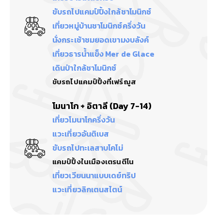
ขับรถไปแคมป์ปิ้งใกล้ชาโมนิกซ์
เที่ยวหมู่บ้านชาโมนิกซ์ครึ่งวัน
นั่งกระเช้าชมยอดเขามงบลังค์
เที่ยวธารน้ำแข็ง Mer de Glace
เดินป่าใกล้ชาโมนิกซ์
ขับรถไปแคมป์ปิ้งที่เฟร์ฌูส
โมนาโก + อิตาลี (Day 7-14)
เที่ยวโมนาโกครึ่งวัน
แวะเที่ยวอันติเบส
ขับรถไปทะเลสาบโคโม่
แคมป์ปิ้งในเมืองเตรนตีโน
เที่ยวเวียนนาแบบเดย์ทริป
แวะเที่ยวลิกเตนสไตน์