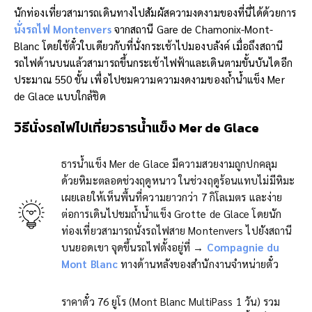
นักท่องเที่ยวสามารถเดินทางไปสัมผัสความงดงามของที่นี่ได้ด้วยการ
นั่งรถไฟ
Montenvers
จากสถานี Gare de Chamonix-Mont-
Blanc โดยใช้ตั๋วใบเดียวกับที่นั่งกระเช้าไปมองบลังค์ เมื่อถึงสถานี
รถไฟด้านบนแล้วสามารถขึ้นกระเช้าไฟฟ้าและเดินตามขั้นบันไดอีก
ประมาณ 550 ขั้น เพื่อไปชมความความงดงามของถ้ำน้ำแข็ง Mer
de Glace แบบใกล้ชิด
วิธีนั่งรถไฟไปเที่ยวธาร
น้ำแข็ง
Mer de Glace
ธารน้ำแข็ง Mer de Glace มีความสวยงามถูกปกคลุม
ด้วยหิมะตลอดช่วงฤดูหนาว ในช่วงฤดูร้อนแทบไม่มีหิมะ
เผยเลยให้เห็นพื้นที่ความยาวกว่า 7 กิโลเมตร และง่าย
ต่อการเดินไปชมถ้ำน้ำแข็ง Grotte de Glace โดยนัก
ท่องเที่ยวสามารถนั่งรถไฟสาย Montenvers ไปยังสถานี
บนยอดเขา จุดขึ้นรถไฟตั้งอยู่ที่ →
Compagnie du
Mont Blanc
ทางด้านหลังของสำนักงานจำหน่ายตั๋ว
ราคาตั๋ว 76 ยูโร (Mont Blanc MultiPass 1 วัน) รวม