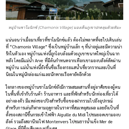
หมู่บ้านชาโมนิกซ์ (Chamonix Village) มองเห็นภูเขาปกคลุมด้วยหิมะ
แน่นอนว่าเมื่อมาเที่ยวที่ชาโมนิกซ์แล้ว ต้องไม่พลาดที่จะไปเดินเล่น
ที่ “Chamonix Village” ซึ่งเป็นหมู่บ้านเล็ก ๆ ที่น่าอยู่และมีความน่า
รักในตัวเอง หมู่บ้านแห่งนี้ถูกโอบล้อมด้วยภูเขาขนาดใหญ่เป็นฉาก
หลัง โดยมีแม่น้ำ Arve ที่มีต้นกำหนดจากเทือกเขามองบลังค์ตัดผ่าน
หมู่บ้าน แม่น้ำแห่งนี้ยังขึ้นชื่อเรื่องกระแสน้ำเชี่ยวกรากและเป็นที่
นิยมในหมู่นักล่องแก่งและนักพายเรือคายัคอีกด้วย
ใจกลางของหมู่บ้านชาโมนิกซ์ยังมีการผสมผสานที่อยู่อาศัยของผู้คน
ในพื้นที่เข้ากับร้านค้า ร้านอาหาร และที่พักสำหรับนักท่องเที่ยวได้
อย่างลงตัว มีแหล่งชอปปิงสำหรับซื้อของฝากรวมไปถึงอุปกรณ์
สำหรับการเล่นกีฬาตามฤดูกาลในราคาที่สมเหตุสมผล และยังเป็นที่
ตั้งของสถานีขึ้นกระเช้าไฟฟ้า Aiguille du Midi ไปชมยอดเขามองบ
ลังค์ รวมถึงสถานีรถไฟ Montenvers ไปชมธารน้ำแข็ง Mer de
Glace ที่มีชื่อเสียงของฝรั่งเศส