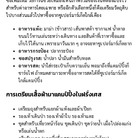
ซื้อเพิ่มเติม วิธีการนี้ช่วยให้มองเห็นภาพรวมของเงินที่ต้องแบ่งไว้
สำหรับค่าอาหารโดยเฉพาะ หรืออีกตัวเลือกหนึ่งก็คือเตรียมวัตถุดิบ
ไปบางส่วนแล้วไปหาซื้อจากซูเปอร์มาร์เก็ตใกล้เคียง
อาหารแห้ง
:
มาม่า (ข้าวสาร) เส้นพาสต้า ชากาแฟ น้ำตาล
ขนมไว้ทานเล่นระหว่างเดินทาง และสินค้าที่เราหาซื้อและ
เก็บไว้ได้นาน เพราะมาวันแรก ๆ อาจจะหาซูเปอร์มาร์เก็ตยาก
อาหารกระป๋อง
: ปลากระป๋อง
ซอสปรุงรส
:
น้ำปลา น้ำมันสำหรับทอด
อาหารสด
:
นำใส่กระเป๋าเก็บความเย็น พอมาถึงที่แคมป์ปิ้งก็
ชาร์จไฟ ถ้าหมดสามารถหาซื้ออาหารสดได้ที่ซูเปอร์มาร์เก็ต
ใกล้แคมป์ปิ้ง
การเตรียมเสื้อผ้ามาแคมป์
ปิ้งในฝรั่งเศส
เตรียมถุงสำหรับแยกผ้าแห้งและผ้าเปียก
รองเท้าเดินป่า รองเท้าผ้าใบ รองเท้าแตะ
ชุดสำหรับเที่ยวหน้าร้อน ชุดเดินป่า ชุดว่ายน้ำ เผื่อไปล่องแก่ง
หรือเล่นน้ำตก