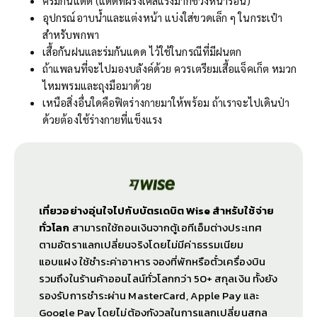
ครีมกันแดด (แดดที่ฝรั่งเศสแรงมากช่วงหน้าร้อน)
อุปกรณ์อาบน้ำและแต่งหน้า แบ่งใส่ขวดเล็ก ๆ ในกระเป๋า
สำหรับพกพา
เสื้อกันฝนและร่มกันแดด ไว้ใช้ในกรณีที่มีฝนตก
ถ้าแพลนที่จะไปมองบลังค์ด้วย ควรเตรียมเสื้อแจ็คเก็ต หมวก
ไหมพรมและถุงมือมาด้วย
เหนือสิ่งอื่นใดคือฟิตร่างกายมาให้พร้อม ถ้าเราจะไปเดินป่า
ด้วยต้องใช้ร่างกายที่แข็งแรง
เที่ยวอย่างอุ่นใจไปกับบัตรเดบิต Wise สำหรับใช้จ่าย
ทั่วโลก
สามารถใช้ถอนเงินจากตู้เอทีเอ็มต่างประเทศ
ตามอัตราแลกเปลี่ยนจริงโดยไม่มีค่าธรรมเนียม
แอบแฝง ใช้ชำระค่าอาหาร จองที่พักหรือตั๋วเครื่องบิน
รวมถึงในร้านค้าออนไลน์ทั่วโลกกว่า 50+ สกุลเงิน ทั้งยัง
รองรับการชำระผ่าน MasterCard, Apple Pay และ
Google Pay โดยไม่ต้องกังวลในการแลกเปลี่ยนสกุล