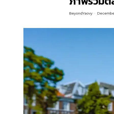
ภาพรวมตล
BeyondYaovy
December