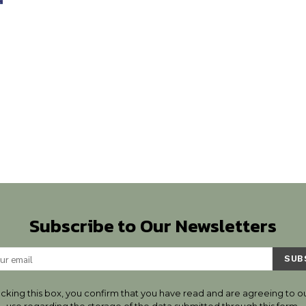
Subscribe to Our Newsletters
SUB
cking this box, you confirm that you have read and are agreeing to ou
use regarding the storage of the data submitted through this form.