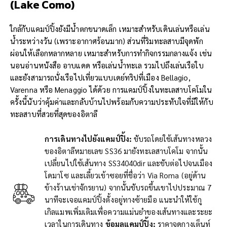
(
Lake Como)
ใกล้กับแคมป์ปิ้งยังมีน้ำตกขนาดเล็ก เหมาะสำหรับเดินเล่นหรือเล่น
น้ำระหว่างวัน (เพราะอากาศร้อนมาก) ส่วนที่ริมทะลสาบมีจุดพัก
ผ่อนให้เลือกหลากหลาย เหมาะสำหรับการทำกิจกรรมกลางแจ้ง เช่น
นอนอ่านหนังสือ อาบแดด หรือเล่นน้ำทะเล รวมไปถึงเล่นเรือใบ
และยังสามารถนั่งเรือไปเที่ยวแบบเดย์ทริปที่เมือง Bellagio,
Varenna หรือ Menaggio ได้ด้วย การแคมป์ปิ้งในทะเลสาบโคโมใน
ครั้งนี้นับว่าคุ้มค่าและกลับบ้านไปพร้อมกับความประทับใจที่มีให้กับ
ทะลสาบที่สวยที่สุดของอิตาลี
การเดินทางไปยังแคมป์ปิ้ง:
ขับรถโดยใช้เส้นทางหลวง
ของอิตาลีหมายเลข SS36 มายังทะเลสาบโคโม จากนั้น
เปลี่ยนไปใช้เส้นทาง SS34040dir และขับต่อไปจนเมือง
โดมาโซ และเลี้ยวเข้าซอยที่ชื่อว่า Via Roma (อยู่ด้าน
ข้างร้านเช่าจักรยาน) จากนั้นขับรถขึ้นเขาไปประมาณ 7
นาทีจะเจอแคมป์ปิ้งตั้งอยู่ทางซ้ายมือ แนะนำให้ใช้กู
เกิลแมพเพิ่มเติมเพื่อความแม่นยำของเส้นทางและระยะ
เวลาในการเดินทาง
ข้อมูลแคมป์ปิ้ง:
ราคาจุดกางเต็นท์