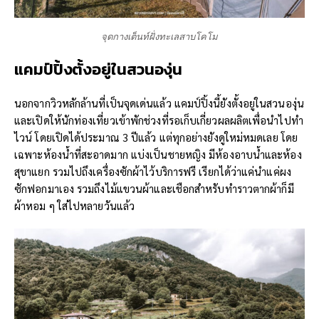
จุดกางเต็นท์ฝั่งทะเลสาบโคโม
แคมป์ปิ้ง
ตั้งอยู่ในสวนองุ่น
นอกจากวิวหลักล้านที่เป็นจุดเด่นแล้ว แคมป์ปิ้งนี้ยังตั้งอยู่ในสวนองุ่น
และเปิดให้นักท่องเที่ยวเข้าพักช่วงที่รอเก็บเกี่ยวผลผลิตเพื่อนำไปทำ
ไวน์ โดยเปิดได้ประมาณ 3 ปีแล้ว แต่ทุกอย่างยังดูใหม่หมดเลย โดย
เฉพาะห้องน้ำที่สะอาดมาก แบ่งเป็นชายหญิง มีห้องอาบน้ำและห้อง
สุขาแยก รวมไปถึงเครื่องซักผ้าไว้บริการฟรี เรียกได้ว่าแค่นำแค่ผง
ซักฟอกมาเอง รวมถึงไม้แขวนผ้าและเชือกสำหรับทำราวตากผ้าก็มี
ผ้าหอม ๆ ใส่ไปหลายวันแล้ว