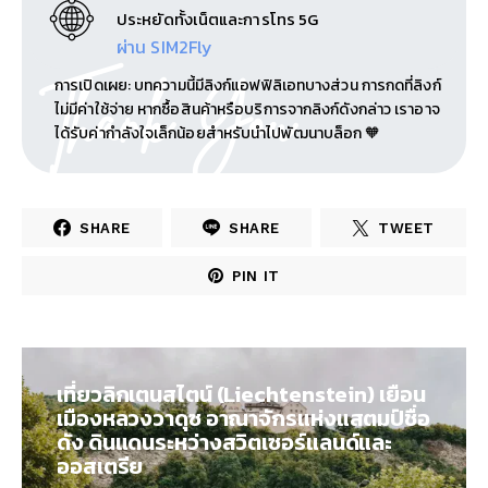
ประหยัดทั้งเน็ตและการโทร 5G
ผ่าน SIM2Fly
Thank You
การเปิดเผย: บทความนี้มีลิงก์แอฟฟิลิเอทบางส่วน การกดที่ลิงก์
ไม่มีค่าใช้จ่าย หากซื้อสินค้าหรือบริการจากลิงก์ดังกล่าว เราอาจ
ได้รับค่ากำลังใจเล็กน้อยสำหรับนำไปพัฒนาบล็อก 🧡
SHARE
SHARE
TWEET
PIN IT
เที่ยวลิกเตนสไตน์ (Liechtenstein) เยือน
เมืองหลวงวาดุซ อาณาจักรแห่งแสตมป์ชื่อ
ดัง ดินแดนระหว่างสวิตเซอร์แลนด์และ
ออสเตรีย