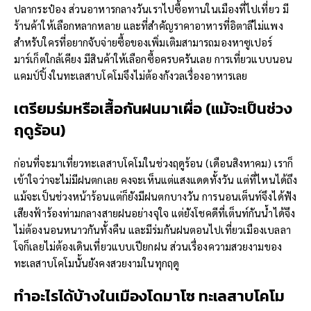
ปลากระป๋อง ส่วนอาหารกลางวันเราไปซื้อทานในเมืองที่ไปเที่ยว มี
ร้านค้าให้เลือกหลากหลาย และที่สำคัญราคาอาหารที่อิตาลีไม่แพง
สำหรับใครที่อยากจับจ่ายซื้อของเพิ่มเติมสามารถมองหาซูเปอร์
มาร์เก็ตใกล้เคียง มีสินค้าให้เลือกซื้อครบครันเลย การเที่ยวแบบนอน
แคมป์ปิ้งในทะเลสาบโคโมจึงไม่ต้องกังวลเรื่องอาหารเลย
เตรียมร่มหรือเสื้อกันฝนมาเผื่อ (แม้จะเป็นช่วง
ฤดูร้อน)
ก่อนที่จะมาเที่ยวทะเลสาบโคโมในช่วงฤดูร้อน (เดือนสิงหาคม) เราก็
เข้าใจว่าจะไม่มีฝนตกเลย คงจะเห็นแต่แสงแดดทั้งวัน แต่ที่ไหนได้ถึง
แม้จะเป็นช่วงหน้าร้อนแต่ก็ยังมีฝนตกบางวัน การนอนเต็นท์จึงได้ฟัง
เสียงฟ้าร้องท่ามกลางสายฝนอย่างจุใจ แต่ยังโชคดีที่เต็นท์กันน้ำได้จึง
ไม่ต้องนอนหนาวกันทั้งคืน และมีร่มกันฝนตอนไปเที่ยวเมืองเบลลา
โจก็เลยไม่ต้องเดินเที่ยวแบบเปียกฝน ส่วนเรื่องความสวยงามของ
ทะเลสาบโคโมนั้นยังคงสวยงามในทุกฤดู
ทำอะไรได้บ้างในเมืองโดมาโซ
ทะเลสาบโคโม