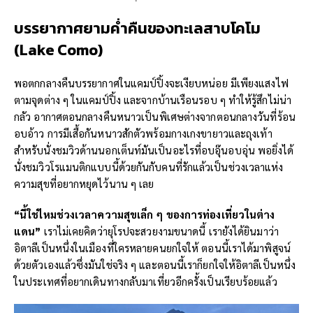
บรรยากาศยามค่ำคืนของทะเลสาบโคโม
(
Lake Como)
พอตกกลางคืนบรรยากาศในแคมป์ปิ้งจะเงียบหน่อย มีเพียงแสงไฟ
ตามจุดต่าง ๆ ในแคมป์ปิ้ง และจากบ้านเรือนรอบ ๆ ทำให้รู้สึกไม่น่า
กลัว อากาศตอนกลางคืนหนาวเป็นพิเศษต่างจากตอนกลางวันที่ร้อน
อบอ้าว การมีเสื้อกันหนาวสักตัวพร้อมกางเกงขายาวและถุงเท้า
สำหรับนั่งชมวิวด้านนอกเต็นท์มันเป็นอะไรที่อบอุ๊นอบอุ่น พอยิ่งได้
นั่งชมวิวโรแมนติกแบบนี้ด้วยกันกับคนที่รักแล้วเป็นช่วงเวลาแห่ง
ความสุขที่อยากหยุดไว้นาน ๆ เลย
“
นี้ใช่ไหมช่วงเวลาความสุขเล็ก ๆ ของการท่องเที่ยวในต่าง
แดน
”
เราไม่เคยคิดว่ายุโรปจะสวยงามขนาดนี้ เรายังได้ยินมาว่า
อิตาลีเป็นหนึ่งในเมืองที่ใครหลายคนยกใจให้ ตอนนี้เราได้มาพิสูจน์
ด้วยตัวเองแล้วซึ่งมันใช่จริง ๆ และตอนนี้เราก็ยกใจให้อิตาลีเป็นหนึ่ง
ในประเทศที่อยากเดินทางกลับมาเที่ยวอีกครั้งเป็นเรียบร้อยแล้ว