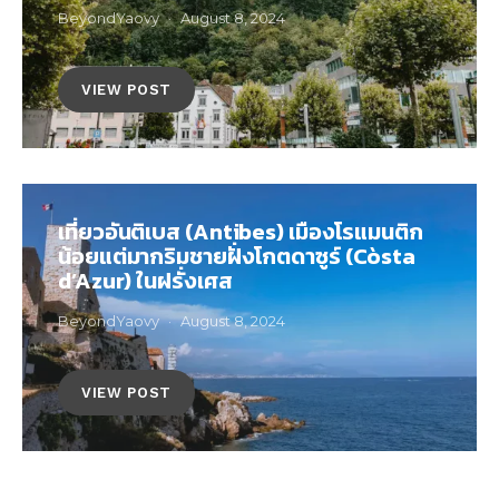
BeyondYaovy
August 8, 2024
VIEW POST
เที่ยวอันติเบส (Antibes) เมืองโรแมนติก
น้อยแต่มากริมชายฝั่งโกตดาซูร์ (Còsta
d’Azur) ในฝรั่งเศส
BeyondYaovy
August 8, 2024
VIEW POST