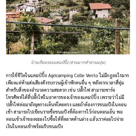
บ้านเรือนรอบแคมป์ปิ้ง (ส่วนมากทำสวนองุ่น)
การใช้ชีวิตในแคมป์ปิ้ง Agricamping Colle Vento ไม่มีกฎอะไรมาก
เพียงแค่ห้ามส่งเสียงดังรบกวนผู้เข้าพักคนอื่น ๆ หลังจากเวลาสี่ทุ่ม
สำหรับสิ่งของอำนวยความสะดวก เช่น ปลั๊กไฟ สามารถชาร์จ
โทรศัพท์ได้ที่ปลั๊กไฟในอาคารของเจ้าของแคมป์ปิ้ง เพราะว่าไม่มี
ปลั๊กไฟต่อมายังจุดกางเต็นท์โดยตรง และถ้าต้องการขนมปังในตอน
เช้า สามารถไปเขียนรายชื่อขนมปังที่ต้องการไว้ก่อนตอนเย็น พอ
ตอนเช้าเจ้าของจะลงไปซื้อให้ที่ตลาดด้านล่าง แล้วเราค่อยไปจ่าย
เงินในตอนเช้าพร้อมรับขนมปัง