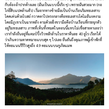
กับต้องอ้าปากค้างเลย (มันเป็นแบบนี้จริง ๆ) เพราะมันสวยมาก (กอ
ไก่ยี่สิบแปดล้านตัว) เริ่มจากทางซ้ายมือเป็นบ้านเรือนริมทะเลสาบ
โดดเด่นด้วยโบสถ์ กวาดตาไปตรงกลางคือทะเลสาบโคโมอันงดงาม
โดยมีภูเขาเป็นฉากหลัง ตามด้วยฝั่งขวามือคือบ้านเรือนที่กระจุกตัว
อยู่ริมทะเลสาบ ภาพที่เห็นทั้งหมดในตอนนี้แทบไม่เชื่อสายตาเลยว่า
เรากำลังยืนอยู่ที่แคมป์ปิ้งวิวหลักล้านในราคาคืนละ 40 ยูโร เรียกได้
ว่าเกินความคาดหมายแบบสุด ๆ ไปเลย ยืนยันถึงคุณภาพผู้เข้าพักที่
ให้คะแนนรีรีวิวสูงถึง 4.9 คะแนนบนกูเกิลแมพ