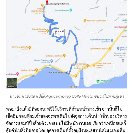
ทางขึ้นมายังแคมป์ปิ้ง Agricamping Colle Vento ขับวนไปตามภูเขา
พอมาถึงแล้วมีที่จอดรถฟรีไว้บริการที่ด้านหน้าทางเข้า จากนั้นก็ไป
เช็คอินก่อนที่จะเจ้าของจะพาเดินไปยังจุดกางเต้นท์ (เจ้าของบริหาร
จัดการแคมป์ปิ้งด้วยตัวเองแบบไม่มีพนักงานเลย เรียกว่าเหนื่อยแต่ก็
คุ้มค่าในสิ่งที่ชอบ) โดยจุดกางเต็นท์ตั้งอยู่ฝั่งทะเลสาบโคโม มองเห็น