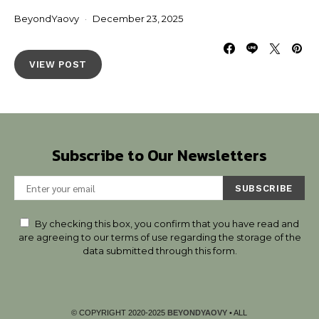
BeyondYaovy
December 23, 2025
VIEW POST
Subscribe to Our Newsletters
SUBSCRIBE
By checking this box, you confirm that you have read and
are agreeing to our terms of use regarding the storage of the
data submitted through this form.
© COPYRIGHT 2020-2025
BEYONDYAOVY
• ALL