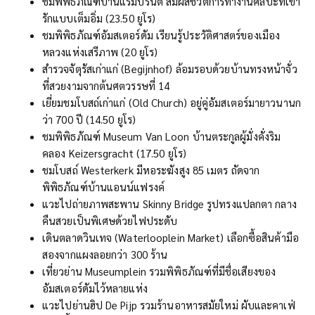
ชมพิพิธภัณฑ์บ้านแร็มบรันต์ สัมผัสชีวิตการทำงานศิลปะที่เขา
รักแบบเต็มอิ่ม (23.50 ยูโร)
ชมพิพิธภัณฑ์อัมสเตอร์ดัม เรียนรู้ประวัติศาสตร์ของเมือง
หลวงแห่งเสรีภาพ (20 ยูโร)
สำรวจจัตุรัสเก่าแก่ (Begijnhof) ล้อมรอบด้วยบ้านทรงหน้าจั่ว
ที่สวยงามจากต้นศตวรรษที่ 14
เยี่ยมชมโบสถ์เก่าแก่ (Old Church) อยู่คู่อัมสเตอร์มายาวนานก
ว่า 700 ปี (14.50 ยูโร)
ชมพิพิธภัณฑ์ Museum Van Loon บ้านตระกูลผู้มั่งคั่งริม
คลอง Keizersgracht (17.50 ยูโร)
ชมโบสถ์ Westerkerk มีหอระฆังสูง 85 เมตร ถัดจาก
พิพิธภัณฑ์บ้านแอนน์แฟรงค์
แวะไปถ่ายภาพสะพาน Skinny Bridge รูปทรงแปลกตา กลาง
คืนสวยเป็นพิเศษด้วยไฟประดับ
เดินตลาดวินเทจ (Waterlooplein Market) เลือกซื้อสินค้ามือ
สองจากแผงลอยกว่า 300 ร้าน
เที่ยวย่าน Museumplein รวมพิพิธภัณฑ์ที่มีชื่อเสียงของ
อัมสเตอร์ดัมไว้หลายแห่ง
แวะไปย่านฮิป De Pijp รวมร้านอาหารสมัยใหม่ ผับและคาเฟ่