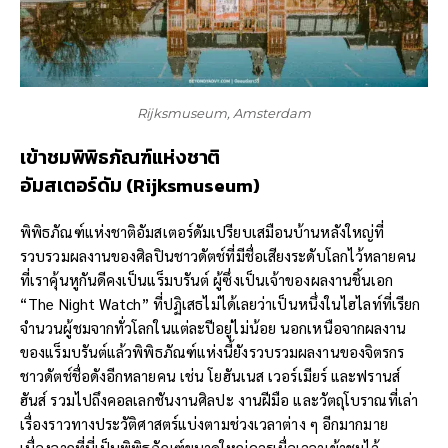
Rijksmuseum, Amsterdam
เข้าชม
พิพิธภัณฑ์แห่งชาติ
อัมสเตอร์ดัม
(
Rijksmuseum)
พิพิธภัณฑ์แห่งชาติอัมสเตอร์ดัมเปรียบเสมือนบ้านหลังใหญ่ที่
รวบรวมผลงานของศิลปินชาวดัตช์ที่มีชื่อเสียงระดับโลกไว้หลายคน
ที่เราคุ้นหูกันดีคงเป็นแร็มบรันต์ ผู้ซึ่งเป็นเจ้าของผลงานชิ้นเอก
“The Night Watch” ที่ปฏิเสธไม่ได้เลยว่าเป็นหนึ่งในไฮไลท์ที่เรียก
จำนวนผู้ชมจากทั่วโลกในแต่ละปีอยู่ไม่น้อย นอกเหนือจากผลงาน
ของแร็มบรันต์แล้วพิพิธภัณฑ์แห่งนี้ยังรวบรวมผลงานของจิตรกร
ชาวดัตช์ชื่อดังอีกหลายคน เช่น โยฮันเนส เวอร์เมียร์ และฟรานส์
ฮันส์ รวมไปถึงคอลเลกชันงานศิลปะ งานฝีมือ และวัตถุโบราณที่เล่า
เรื่องราวทางประวัติศาสตร์แบ่งตามช่วงเวลาต่าง ๆ อีกมากมาย
เนื่องจากที่นี่เป็นพิพิธภัณฑ์ขนาดใหญ่ควรเผื่อเวลาเข้าชมไว้