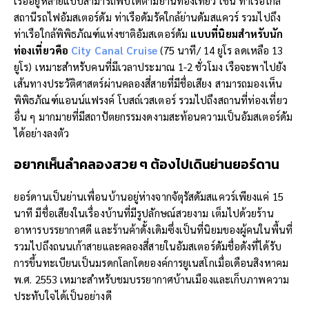
เรืออยู่หลายแบบสามารถพบได้ตามย่านท่องเที่ยว เช่น ท่าเรือใกล้
สถานีรถไฟอัมสเตอร์ดัม ท่าเรือดัมรัคใกล้ย่านดัมสแควร์ รวมไปถึง
ท่าเรือใกล้พิพิธภัณฑ์แห่งชาติอัมสเตอร์ดัม
แบบที่นิยมสำหรับนัก
ท่องเที่ยวคือ
City Canal Cruise
(75 นาที/ 14 ยูโร ลดเหลือ 13
ยูโร) เหมาะสำหรับคนที่มีเวลาประมาณ 1-2 ชั่วโมง เรือจะพาไปยัง
เส้นทางประวัติศาสตร์ผ่านคลองสี่สายที่มีชื่อเสียง สามารถมองเห็น
พิพิธภัณฑ์แอนน์แฟรงค์ โบสถ์เวสเตอร์ รวมไปถึงสถานที่ท่องเที่ยว
อื่น ๆ มากมายที่มีสถาปัตยกรรมงดงามสะท้อนความเป็นอัมสเตอร์ดัม
ได้อย่างลงตัว
อยากเห็นลำคลองสวย ๆ ต้องไป
เดิน
ย่า
น
ยอร์ดาน
ยอร์ดานเป็นย่านเพื่อนบ้านอยู่ห่างจากจัตุรัสดัมสแควร์เพียงแค่ 15
นาที มีชื่อเสียงในเรื่องบ้านที่มีรูปลักษณ์สวยงาม เต็มไปด้วยร้าน
อาหารบรรยากาศดี และร้านค้าดั้งเดิมซึ่งเป็นที่นิยมของผู้คนในพื้นที่
รวมไปถึงถนนเก้าสายและคลองสี่สายในอัมสเตอร์ดัมชื่อดังที่ได้รับ
การขึ้นทะเบียนเป็นมรดกโลกโดยองค์การยูเนสโกเมื่อเดือนสิงหาคม
พ.ศ. 2553 เหมาะสำหรับชมบรรยากาศบ้านเมืองและเก็บภาพความ
ประทับใจได้เป็นอย่างดี