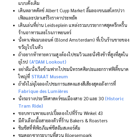
แบบดั้งเดิม
เดินตลาดดัตช์ Albert Cuyp Market ลิ้มลองขนมสโตรปวา
เฟิลและปลาเฮร์ริงราคาประหยัด
เดินเล่นที่ย่าน Leidseplein แหล่งรวมบรรยากาศสุดครึกครื้น
ร้านอาหารและโรงภาพยนตร์
นั่งคาเฟ่ผมบลอนด์ (Blond Amsterdam) ที่เป็นร้านขายของ
ขวัญไปในตัว
ถ้าอยากท้าทายความสูงต้องไปชมวิวและนั่งชิงช้าที่สูงที่สุดใน
ยุโรป
(A’DAM Lookout)
อย่าลืมนั่งเรือข้ามฟากไปชมนิทรรศศิลปะและกราฟฟิตี้ขนาด
ใหญ่ที่
STRAAT Museum
ถ้ายังไม่จุใจลองไปชมการแสดงแสงสีเสียงสุดอลังการที่
Fabrique des Lumières
นั่งรถรางประวัติศาสตร์ชมเมืองสาย 20 และ 30
(Historic
Tram Ride)
ชอบทานพายแอปเปิ้ลลองไปที่ร้าน Winkel 43
มีตัวเลือกมื้อสายลงตัวที่ร้าน Bakers & Roasters
ชิมชีสที่พิพิธภัณฑ์ชีสอัมสเตอร์ดัม
ชมดอกซากุระบานที่สวน Bloesempark