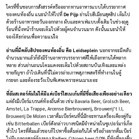
ใครที่ชื่นชอบการสังสรรค์หรืออยากทานอาหารแบบได้บรรยากาศ
ของคนท้องถิ่น แนะนำให้ไปที่
De Pijp
ย่านโบฮีเมียนสุดฮิป เต็มไป
ด้วยร้านอาหารตะวันออกกลาง ผับและคาเฟ่แบบดั้งเดิม ในช่วงฤดู
ร้อนที่นั่งหน้าร้านจะเต็มไปด้วยผู้คนจำนวนมาก ดังนั้นแนะนำให้
จองโต๊ะก่อนเพื่อความแน่ใจ
ย่านที่มีคลับฮิปของคนท้องถิ่น คือ
Leidseplein
นอกจากจะมีคลับ
จำนวนมากแล้วก็ยังมีร้านอาหารบรรยากาศดีให้เลือกทานได้หลาก
หลาย ส่วนย่านถนนโคมแดงจะเต็มไปด้วยสถานบันเทิงและแหล่ง
ขายกัญชา ถ้าไปเดินที่นี่ไม่ควรถ่ายภาพสุภาพสตรีที่ทำงานในตู้
กระจก และต้องระวังเป็นพิเศษเพราะคนเมาเยอะ
ที่อัมสเตอร์ดัมไม่ได้มีแค่เบียร์ไฮเนเก้นที่มีชื่อเสียงเพียงอย่างเดียว
แต่ยังมีเบียร์แบรนด์ท้องถิ่นด้วย เช่น Bavaria Beer, Grolsch Beer,
Amstel, La Trappe, Arcense Bierbrouwerij, Brouwerij’t IJ,
Brouwerij De Molen เวลาดื่มเบียร์คนที่นี่มักจะทานเครื่องเคียงคู่กัน
เช่น Bitterballen เบียร์ดังกล่าวบางชนิดมีจำหน่ายในซูเปอร์มาร์เก็ต
ทั่วไป ใครที่ดื่มแล้วชอบก็ไปหาซื้อดื่มต่อกันได้ หรือถ้าอยากดื่มเบียร์
ไม่มีแอลกอฮอล์ต้องลอง Radlers Citroen beer 0.0% ยี่ห้อที่ลองดื่ม