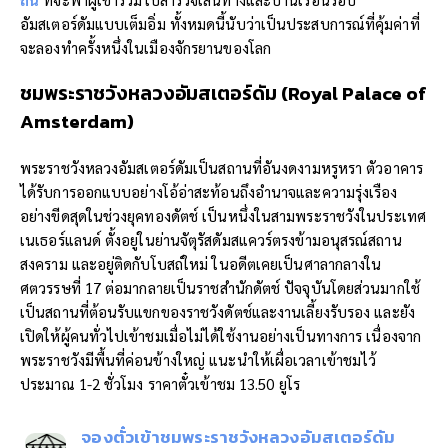
อัมสเตอร์ดัมแบบเต็มอิ่ม ทั้งหมดนี้นับว่าเป็นประสบการณ์ที่คุ้มค่าที่
จะลองทำครั้งหนึ่งในเมืองจักรยานของโลก
ชมพระราชวังหลวงอัมสเตอร์ดัม (
Royal Palace of
Amsterdam)
พระราชวังหลวงอัมสเตอร์ดัมเป็นสถานที่อันงดงามหรูหรา ตัวอาคาร
ได้รับการออกแบบอย่างโอ้อ่าสะท้อนถึงอำนาจและความรุ่งเรือง
อย่างขีดสุดในช่วงยุคทองดัตช์ เป็นหนึ่งในสามพระราชวังในประเทศ
เนเธอร์แลนด์ ตั้งอยู่ในย่านจัตุรัสดัมสแควร์ตรงข้ามอนุสรณ์สถาน
สงคราม และอยู่ติดกับโบสถ์ใหม่ ในอดีตเคยเป็นศาลากลางใน
ศตวรรษที่ 17 ต่อมากลายเป็นราชสำนักดัตช์ ปัจจุบันโดยส่วนมากใช้
เป็นสถานที่ต้อนรับแขกของราชวังดัตช์และงานเลี้ยงรับรอง และยัง
เปิดให้ผู้คนทั่วไปเข้าชมเมื่อไม่ได้ใช้งานอย่างเป็นทางการ เนื่องจาก
พระราชวังมีพื้นที่ค่อนข้างใหญ่ แนะนำให้เผื่อเวลาเข้าชมไว้
ประมาณ 1-2 ชั่วโมง ราคาตั๋วเข้าชม 13.50 ยูโร
จองตั๋วเข้าชมพระราชวังหลวงอัมสเตอร์ดัม