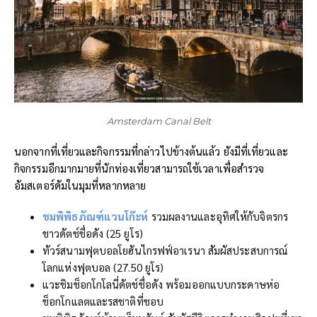
Amsterdam Canal Belt
นอกจากที่เที่ยวและกิจกรรมที่กล่าวไปข้างต้นแล้ว ยังมีที่เที่ยวและ
กิจกรรมอีกมากมายที่นักท่องเที่ยวสามารถใช้เวลาเพื่อสำรวจ
อัมสเตอร์ดัมในมุมที่หลากหลาย
ชมพิพิธภัณฑ์แวนโก๊ะห์
รวมผลงานและอุทิศให้กับจิตรกร
ชาวดัตช์ชื่อดัง (25 ยูโร)
ทัวร์สนามฟุตบอลโยฮันไกรฟฟ์อาเรนา สัมผัสประสบการณ์
โลกแห่งฟุตบอล (27.50 ยูโร)
แวะชิมช็อกโกโลนี่ดัตช์ชื่อดัง พร้อมออกแบบกระดาษห่อ
ช็อกโกแลตและรสชาติที่ชอบ