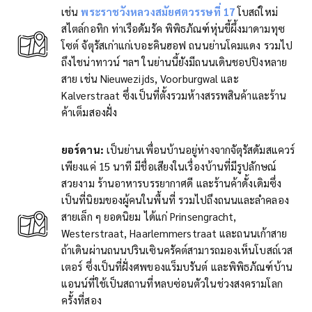
เช่น
พระราชวังหลวงสมัยศตวรรษที่ 17
โบสถ์ใหม่
สไตล์กอทิก ท่าเรือดัมรัค พิพิธภัณฑ์หุ่นขี้ผึ้งมาดามทุซ
โซต์ จัตุรัสเก่าแก่เบอะคินฮอฟ ถนนย่านโคมแดง รวมไป
ถึงไชน่าทาวน์ ฯลฯ ในย่านนี้ยังมีถนนเดินชอปปิงหลาย
สาย เช่น Nieuwezijds, Voorburgwal และ
Kalverstraat ซึ่งเป็นที่ตั้งรวมห้างสรรพสินค้าและร้าน
ค้าเต็มสองฝั่ง
ยอร์ดาน
:
เป็นย่านเพื่อนบ้านอยู่ห่างจากจัตุรัสดัมสแควร์
เพียงแค่ 15 นาที มีชื่อเสียงในเรื่องบ้านที่มีรูปลักษณ์
สวยงาม ร้านอาหารบรรยากาศดี และร้านค้าดั้งเดิมซึ่ง
เป็นที่นิยมของผู้คนในพื้นที่ รวมไปถึงถนนและลำคลอง
สายเล็ก ๆ ยอดนิยม ได้แก่ Prinsengracht,
Westerstraat, Haarlemmerstraat และถนนเก้าสาย
ถ้าเดินผ่านถนนปรินเซินครัคต์สามารถมองเห็นโบสถ์เวส
เตอร์ ซึ่งเป็นที่ฝั่งศพของแร็มบรันต์ และพิพิธภัณฑ์บ้าน
แอนน์ที่ใช้เป็นสถานที่หลบซ่อนตัวในช่วงสงครามโลก
ครั้งที่สอง