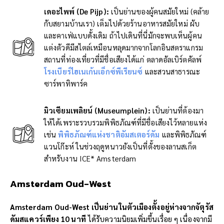
เดอะไพพ์ (De Pijp)
:
เป็นย่านของผู้คนสมัยใหม่ (คล้าย
กับสยามบ้านเรา) เต็มไปด้วยร้านอาหารสมัยใหม่ ผับ
และคาเฟ่แบบดั้งเดิม ถ้าไปเดินที่นี่มักจะพบเห็นผู้คน
แต่งตัวดีมีสไตล์เหมือนหลุดมากจากโลกอินสตราแกรม
สถานที่ท่องเที่ยวที่มีชื่อเสียงได้แก่ ตลาดอัลเบิร์ตคัลพ์
โรงเบียร์ไฮเนเก้นเอ็กซ์พีเรียนซ์
และสวนสาธารณะ
ซาร์พาทิพาร์ค
มิวเซียมเพลิยน์ (Museumplein)
:
เป็นย่านที่ต้องมา
ให้ได้เพราะรวบรวมพิพิธภัณฑ์ที่มีชื่อเสียงไว้หลายแห่ง
เช่น
พิพิธภัณฑ์แห่งชาติอัมสเตอร์ดัม
และพิพิธภัณฑ์
แวนโก๊ะห์ ในช่วงฤดูหนาวยังเป็นที่ตั้งของลานสเก็ต
สำหรับงาน ICE* Amsterdam
Amsterdam Oud-West
Amsterdam Oud-West เป็นย่านในตัวเมืองตั้งอยู่ห่างจากจัตุรัส
ดัมสแควร์เพียง 10 นาที
ได้รับความนิยมเพิ่มขึ้นเรื่อย ๆ เนื่องจากมี