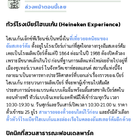
ล่วงหน้าตอนนี้เลย
ทัวร์โรงเบียร์ไฮเนเก้น (
Heineken Experience)
ไฮเนเก้นเอ็กซ์พีเรียนซ์เป็นหนึ่งใน
ที่เที่ยวยอดนิยมของ
อัมสเตอร์ดัม
ตั้งอยู่ในโรงเบียร์เก่าแก่ที่สุดใจกลางกรุงอัมสเตอร์ดัม
เคยเป็นโรงผลิตเบียร์ตั้งแต่ปี 1864 ต่อมาในปี 1988 ต้องปิดตัวลง
เพราะมีขนาดเล็กเกินไป ก่อนที่ฐานการผลิตแห่งใหม่จะย้ายไปอยู่ที่
เมืองซูเทอร์เวาเดอร์ ในจังหวัดเซาท์ฮอลแลนด์ สถานที่แห่งนี้จึง
กลายมาเป็นอาคารทางประวัติศาสตร์ที่บอกเล่าเรื่องราวของเบียร์
ไฮเนเก้น กระบวนการผลิตเบียร์ ที่จะพาผู้เข้าชมไปสัมผัส
ประสบการณ์ของแบรนด์แบบเต็มอิ่มพร้อมลิ้มสรสชาติเบียร์สดใน
ตอนท้ายฟรี ทัวร์แบบอินเทอร์แอคทีฟมีให้เข้าร่วมทุกวัน เวลา
10:30-19:30 น. วันศุกร์และวันเสาร์เปิดเวลา 10:30-21:00 น. ราคา
ตั๋วเข้าชม 25 ยูโร
สามารถจองตั๋วออนไลน์ไว้ก่อน
และยังมีตัวเลือก
ตั๋วทัวร์โรงเบียร์ไฮเนเก้นและล่องเรือในคลองอัมสเตอร์ดัมอีกด้วย
ปิคนิคที่สวนสาธารณะฟอนเดลพาร์ค