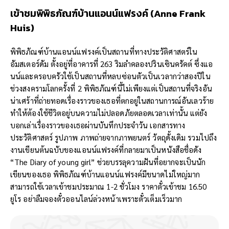
เข้าชม
พิพิธภัณฑ์บ้านแอนน์แฟรงค์
(
Anne Frank
Huis)
พิพิธภัณฑ์บ้านแอนน์แฟรงค์เป็นสถานที่ทางประวัติศาสตร์ใน
อัมสเตอร์ดัม ตั้งอยู่ที่อาคารที่ 263 ริมลำคลองปรินเซินครัคต์ ซึ่งแอ
นน์และครอบครัวใช้เป็นสถานที่หลบซ่อนตัวเป็นเวลากว่าสองปีใน
ช่วงสงครามโลกครั้งที่ 2 พิพิธภัณฑ์นี้ไม่เพียงแต่เป็นสถานที่จริงอัน
น่าเศร้าที่ถ่ายทอดเรื่องราวของเธอที่ตกอยู่ในสถานการณ์อันเลวร้าย
ทำให้ต้องใช้ชีวิตอยู่บนความไม่ปลอดภัยตลอดเวลาเท่านั้น แต่ยัง
บอกเล่าเรื่องราวของเธอผ่านบันทึกประจำวัน เอกสารทาง
ประวัติศาสตร์ รูปภาพ ภาพถ่ายจากภาพยนตร์ วัตถุดั้งเดิม รวมไปถึง
งานเขียนต้นฉบับของแอนน์แฟรงค์ที่กลายมาเป็นหนังสือชื่อดัง
“The Diary of young girl” ช่วยบรรลุความฝันที่อยากจะเป็นนัก
เขียนของเธอ พิพิธภัณฑ์บ้านแอนน์แฟรงค์มีขนาดไม่ใหญ่มาก
สามารถใช้เวลาเข้าชมประมาณ 1-2 ชั่วโมง ราคาตั๋วเข้าชม 16.50
ยูโร อย่าลืมจองตั๋วออนไลน์ล่วงหน้าเพราะตั๋วเต็มเร็วมาก