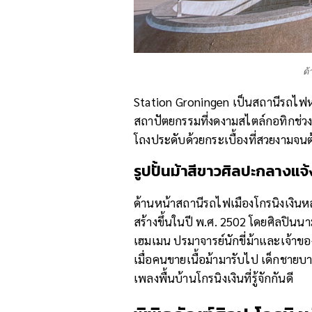
ด้
Station Groningen เป็นสถานีรถไฟห
สถาปัตยกรรมที่งดงามสไตล์กอทิกช่วง
โถงประดับด้วยกระเบื้องที่สวยงามจนต้
รูปปั้นม้า
สีขาว
ศิลปะกลางแจ
ด้านหน้าสถานีรถไฟเมืองโกรนิงเงินหลา
สร้างขึ้นในปี พ.ศ. 2502 โดยศิลปินนาม
เฮมเมน ปรมาจารย์นักขี่ม้าและเจ้าของ
เมื่อคนขายเนื้อม้ามารับไป เด็กชายบ
เพลงพื้นบ้านโกรนิงเงินที่รู้จักกันดี