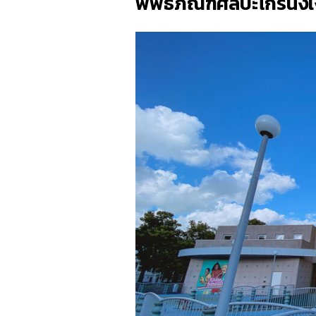
พิพิธภัณฑ์ศิลปะโกรนิงเ