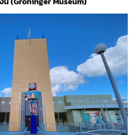
งิน
(Groninger Museum)