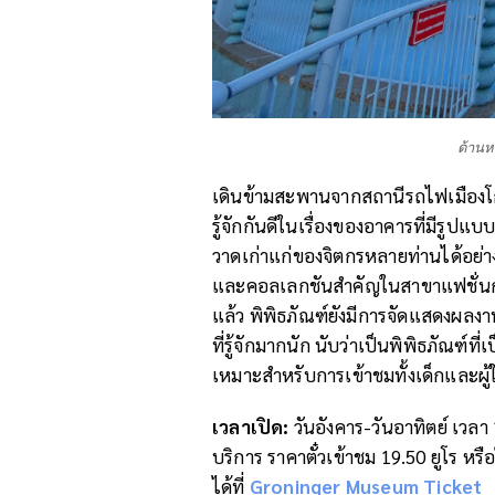
ด้านห
เดินข้ามสะพานจากสถานีรถไฟเมืองโก
รู้จักกันดีในเรื่องของอาคารที่มีรู
วาดเก่าแก่ของจิตกรหลายท่านได้อย่
และคอลเลกชันสำคัญในสาขาแฟชั่น
แล้ว พิพิธภัณฑ์ยังมีการจัดแสดงผลงา
ที่รู้จักมากนัก นับว่าเป็นพิพิธภัณฑ์
เหมาะสำหรับการเข้าชมทั้งเด็กและผู้
เวลาเปิด
:
วันอังคาร-วันอาทิตย์ เวลา 
บริการ ราคาตั๋วเข้าชม 19.50 ยูโร หรื
ได้ที่
Groninger Museum Ticket