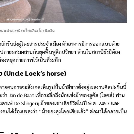
านหน้าสถานีรถไฟเมืองโกรนิงเงิน
ลักรับส่งผู้โดยสารประจำเมือง ตัวอาคารมีการออกแบบด้วย
ปลายผสมผสานกับยุคฟื้นฟูศิลปวิทยา ด้านในสถานียังมีห้อง
องหยุดถ่ายภาพไว้เป็นที่ระลึก
้ง
(Uncle Loek’s horse)
ยคนอาจจะสังเกตเห็นรูปปั้นม้าสีขาวตั้งอยู่ ผลงานศิลปะชิ้นนี้
ว่า Jan de Baat เพื่อระลึกถึงนักแข่งม้าของลูคัส (โลคส์) ฟาน
คาเฟ่ De Slingerij ม้าของเขาเสียชีวิตในปี พ.ศ. 2453 และ
างคนได้ร้องเพลงว่า “ม้าของลุงโลกเสียแล้ว” ต่อมาได้กลายเป็น