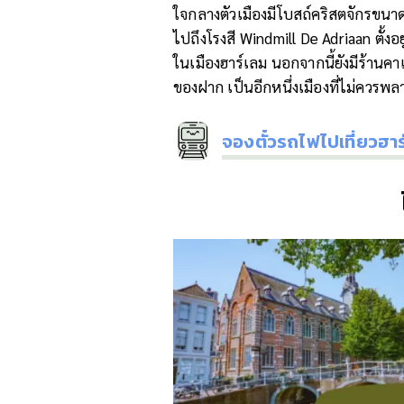
ใจกลางตัวเมืองมีโบสถ์คริสตจักรขนาด
ไปถึงโรงสี Windmill De Adriaan ตั้งอ
ในเมืองฮาร์เลม นอกจากนี้ยังมีร้านค
ของฝาก เป็นอีกหนึ่งเมืองที่ไม่ควรพ
จองตั๋วรถไฟไปเที่ยวฮาร