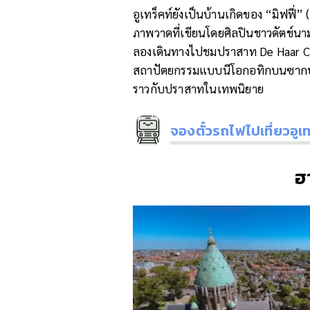
อูเทร็คท์ยังเป็นบ้านเกิดของ “มิฟฟี่
ภาพวาดที่เขียนโดยศิลปินชาวดัตช์นาม
ลองเดินทางไปชมปราสาท De Haar Cas
สถาปัตยกรรมแบบนีโอกอทิกบนซากปรา
ราวกับปราสาทในเทพนิยาย
จองตั๋วรถไฟไปเที่ยวอูเ
ฮา