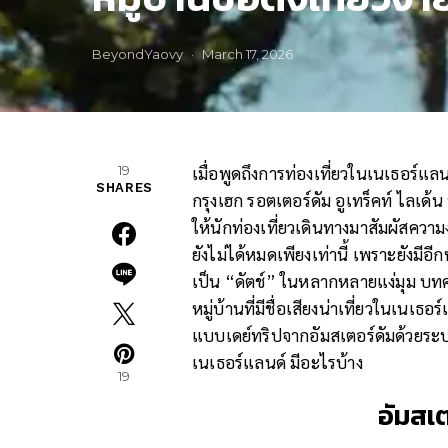
BeyondYaovy
March 17, 2026
19
เมื่อพูดถึงการท่องเที่ยวในเนเธอร์แล
SHARES
กรุงเฮก รอตเตอร์ดัม อูเทร็คท์ ไลเด้
ให้นักท่องเที่ยวเดินทางมาสัมผัสความ
ยังไม่ได้หมดเพียงเท่านี้ เพราะยังม
เป็น “ดัตช์” ในหลากหลายแง่มุม บทคว
หมู่บ้านที่มีชื่อเสียงน่าเที่ยวในเนเธ
แบบเดย์ทริปจากอัมสเตอร์ดัมด้วยระบ
เนเธอร์แลนด์ มีอะไรบ้าง
19
อัมสเต