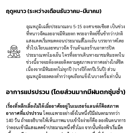
ฤดูหนาว
(ระหว่างเดือนธันวาคม-มีนาคม)
อุณหภูมิเฉลี่ยประมาณลบ 5-15 องศาเซลเซียส เป็นช่วง
ที่หนาวจัดและอาจมีหิมะตก พระอาทิตย์ขึ้นช้ากว่าปกติ
แสงแดดเริ่มหมดตอนประมาณสี่โมงเย็น บรรยากาศโดย
ทั่วไปเงียบและหนาวจัด ร้านค้าและร้านอาหารปิด
ประมาณหกโมงเย็น ใครที่อยากเดินทางมาชมหิมะตกใน
ช่วงนี้อาจจะต้องคอยติดตามดูสภาพอากาศอย่างใกล้ชิด
เนื่องจากมีหิมะตกไม่ทุกปี (บางปีก็ตกปีเว้นปี) ส่วน
อุณหภูมิจะลดลงต่ำกว่าจุดเยือกแข็งในบางครั้งเท่านั้น
อาการแปรปรวน (โดยส่วนมากมีฝนตกชุ่มช่ำ)
เรื่องที่หลีกเลี่ยงไม่ได้เมื่ออาศัยอยู่ในเนเธอร์แลนด์ก็คือสภาพ
อากาศที่แปรปรวน
โดยเฉพาะอย่างยิ่งในหนึ่งปีมีฝนตกมากกว่า
140 วัน ถ้าจะอธิบายให้เห็นภาพแบบเข้าใจง่ายก็คือ ลองจินตนาการ
ว่าตอนเช้ามีแสงแดดจ้าประมาณหนึ่งชั่วโมง จากนั้นท้องฟ้าเริ่มมืด