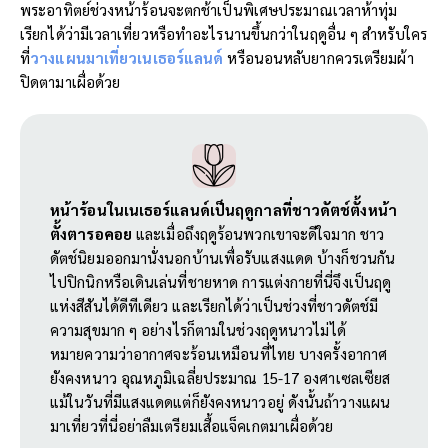
พระอาทิตย์ช่วงหน้าร้อนจะตกช้าเป็นพิเศษประมาณเวลาห้าทุ่ม
เรียกได้ว่ามีเวลาเที่ยวหรือทำอะไรนานขึ้นกว่าในฤดูอื่น ๆ สำหรับใคร
ที่
วางแผนมาเที่ยวเนเธอร์แลนด์
หรือนอนหลับยากควรเตรียมผ้า
ปิดตามาเผื่อด้วย
หน้าร้อนในเนเธอร์แลนด์เป็นฤดูกาลที่ชาวดัตช์ตั้งหน้า
ตั้งตารอคอย
และเมื่อถึงฤดูร้อนพวกเขาจะดีใจมาก ชาว
ดัตช์นิยมออกมานั่งนอกบ้านเพื่อรับแสงแดด บ้างก็ชวนกัน
ไปปิกนิกหรือเดินเล่นที่ชายหาด การแต่งกายที่นี่จึงเป็นฤดู
แห่งสีสันได้ดีทีเดียว และเรียกได้ว่าเป็นช่วงที่ชาวดัตช์มี
ความสุขมาก ๆ อย่างไรก็ตามในช่วงฤดูหนาวไม่ได้
หมายความว่าอากาศจะร้อนเหมือนที่ไทย บางครั้งอากาศ
ยังคงหนาว อุณหภูมิเฉลี่ยประมาณ 15-17 องศาเซลเซียส
แม้ในวันที่มีแสงแดดแต่ก็ยังคงหนาวอยู่ ดังนั้นถ้าวางแผน
มาเที่ยวที่นี่อย่าลืมเตรียมเสื้อแจ็คเกตมาเผื่อด้วย