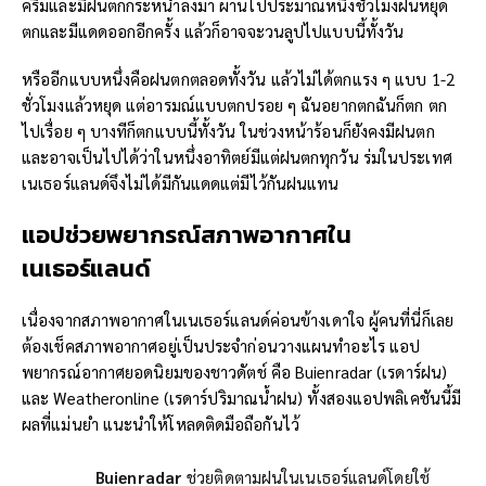
ครึ้มและมีฝนตกกระหน่ำลงมา ผ่านไปประมาณหนึ่งชั่วโมงฝนหยุด
ตกและมีแดดออกอีกครั้ง แล้วก็อาจจะวนลูปไปแบบนี้ทั้งวัน
หรืออีกแบบหนึ่งคือฝนตกตลอดทั้งวัน แล้วไม่ได้ตกแรง ๆ แบบ 1-2
ชั่วโมงแล้วหยุด แต่อารมณ์แบบตกปรอย ๆ ฉันอยากตกฉันก็ตก ตก
ไปเรื่อย ๆ บางทีก็ตกแบบนี้ทั้งวัน ในช่วงหน้าร้อนก็ยังคงมีฝนตก
และอาจเป็นไปได้ว่าในหนึ่งอาทิตย์มีแต่ฝนตกทุกวัน ร่มในประเทศ
เนเธอร์แลนด์จึงไม่ได้มีกันแดดแต่มีไว้กันฝนแทน
แอปช่วยพยากรณ์สภาพอากาศใน
เนเธอร์แลนด์
เนื่องจากสภาพอากาศในเนเธอร์แลนด์ค่อนข้างเดาใจ ผู้คนที่นี่ก็เลย
ต้องเช็คสภาพอากาศอยู่เป็นประจำก่อนวางแผนทำอะไร แอป
พยากรณ์อากาศยอดนิยมของชาวดัตช์ คือ Buienradar (เรดาร์ฝน)
และ Weatheronline (เรดาร์ปริมาณน้ำฝน) ทั้งสองแอปพลิเคชันนี้มี
ผลที่แม่นยำ แนะนำให้โหลดติดมือถือกันไว้
Buienradar
ช่วยติดตามฝนในเนเธอร์แลนด์โดยใช้