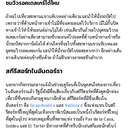
ชมวิวรอคเดลเกร์ได้ไหม
ถ้าจะไปเที่ยวสะพานแขวนทิเบตอย่างเดียวแนะนำให้นั่งรถบัสไป
เพราะว่าที่ด้านหน้าทางเข้าไม่มีที่จอดรถยนต์ไว้บริการ (มีไม้กั้นปิด
ทางเข้าไว้ทำให้รถยนต์ผ่านไม่ได้) เช่นเดียวกันถ้าจะไปจุดชมวิวรอ
คเดลเกร์อย่างเดียวสามารถขับรถยนต์ไปจอดที่ด้านหน้าทางเข้าหรือ
นั่งรถบัสจากกานิลโลได้ ส่วนใครที่จะไปทั้งสะพานแขวนทิเบตและ
จุดชมวิวรอคเดลเกร์แนะนำให้นั่งรถบัสไปจะสะดวกกว่า อีกอย่างเส้น
ทางเดินรถค่อนข้างชันด้วย ถ้าไม่ชินทางอาจจะขับลำบาก
สกีรีสอร์ทในอันดอร์รา
นอกจากกิจกรรมกลางแจ้งในช่วงฤดูร้อนที่เป็นจุดสนใจของการเที่ยว
ในอันดอร์ราแล้ว รัฐนี้ยังมีชื่อเสียงเกี่ยวกับสกีรีสอร์ทที่ดึงดูดนักท่อง
เที่ยวที่ชื่นชอบกีฬาฤดูหนาวอีกด้วย สกีรีสอร์ทที่มีชื่อเสียงใน
อันดอร์รา คือ
Grandvalira
และ
Vallnord
ซึ่งแห่งแรกเป็นสกี
รีสอร์ทที่ใหญ่ที่สุดในเทือกเขาพิเรนีสและเป็นหนึ่งในรีสอร์ทที่ใหญ่
ที่สุดในยุโรป ครอบคลุมพื้นที่หลายแห่ง รวมถึง Pas de la Casa,
Soldeu และ El Tarter มีทางลาดที่สำหรับนักเล่นสกีและนักสโนว์