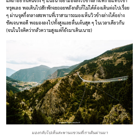
แต่ถ้าอยากเดินจริง ๆ แนะนำอย่ามองลงไปข้างล่างเพราะแทบเข่า
ทรุดเลย พอเดินไปสักพักจะถอยหลังกลับก็ไม่ได้ต้องเดินต่อไปเรื่อย
ๆ ผ่านจุดกึ่งกลางสะพานที่เราสามารถมองเห็นวิวข้างล่างได้อย่าง
ชัดเจนพอดี พอมองลงไปทั้งสูงและตื่นเต้นสุด ๆ ในเวลาเดียวกัน
(จนในใจคิดว่ากลัวความสูงแต่ก็ยังมาเดินเนาะ)
มองกลับไปเห็นสะพานแขวนที่เราเดินผ่านมา