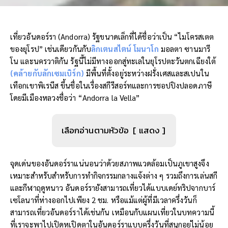
เที่ยวอันดอร์รา (Andorra) รัฐขนาดเล็กที่ได้ชื่อว่าเป็น “ไมโครสเตต
ของยุโรป” เช่นเดียวกันกับ
ลิกเตนสไตน์
โมนาโก
มอลตา ซานมารี
โน และนครวาติกัน รัฐนี้ไม่มีทางออกสู่ทะเลในยุโรปตะวันตกเฉียงใต้
(คล้ายกับลักเซมเบิร์ก)
มีพื้นที่ตั้งอยู่ระหว่างฝรั่งเศสและสเปนใน
เทือกเขาพิเรนีส ขึ้นชื่อในเรื่องสกีรีสอร์ทและการชอปปิงปลอดภาษี
โดยมีเมืองหลวงชื่อว่า “Andorra la Vella”
เลือกอ่านตามหัวข้อ
แสดง
จุดเด่นของอันดอร์ราแน่นอนว่าด้วยสภาพแวดล้อมเป็นภูเขาสูงจึง
เหมาะสำหรับสำหรับการทำกิจกรรมกลางแจ้งต่าง ๆ รวมถึงการเล่นสกี
และกีฬาฤดูหนาว อันดอร์รายังสามารถเที่ยวได้แบบเดย์ทริปจากบาร์
เซโลนาที่ห่างออกไปเพียง 2 ชม. หรือแม้แต่ผู้ที่มีเวลาครึ่งวันก็
สามารถเที่ยวอันดอร์ราได้เช่นกัน เหมือนกับแผนเที่ยวในบทความนี้
ที่เราจะพาไปเปิดหูเปิดตาในอันดอร์ราแบบครึ่งวันที่สนุกอยู่ไม่น้อย