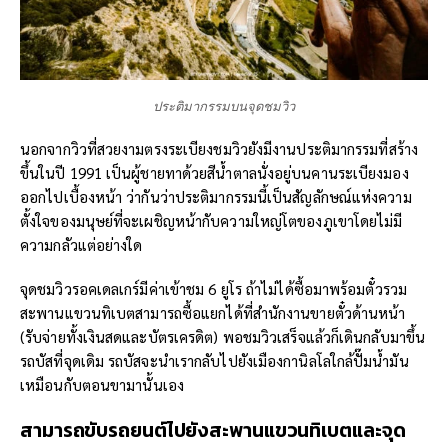
ประติมากรรมบนจุดชมวิว
นอกจากวิวที่สวยงามตรงระเบียงชมวิวยังมีงานประติมากรรมที่สร้าง
ขึ้นในปี 1991 เป็นผู้ชายทาด้วยสีน้ำตาลนั่งอยู่บนคานระเบียงมอง
ออกไปเบื้องหน้า ว่ากันว่าประติมากรรมนี้เป็นสัญลักษณ์แห่งความ
ตั้งใจของมนุษย์ที่จะเผชิญหน้ากับความใหญ่โตของภูเขาโดยไม่มี
ความกลัวแต่อย่างใด
จุดชมวิวรอคเดลเกร์มีค่าเข้าชม 6 ยูโร ถ้าไม่ได้ซื้อมาพร้อมตั๋วรวม
สะพานแขวนทิเบตสามารถซื้อแยกได้ที่สำนักงานขายตั๋วด้านหน้า
(รับจ่ายทั้งเงินสดและบัตรเครดิต) พอชมวิวเสร็จแล้วก็เดินกลับมาขึ้น
รถบัสที่จุดเดิม รถบัสจะนำเรากลับไปยังเมืองกานิลโลใกล้ปั๊มน้ำมัน
เหมือนกับตอนขามานั้นเอง
สามารถขับรถยนต์ไปยังสะพานแขวนทิเบตและจุด