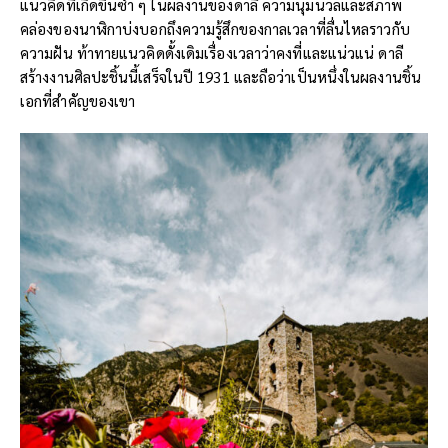
แนวคิดที่เกิดขึ้นซ้ำ ๆ ในผลงานของดาลี ความนุ่มนวลและสภาพ
คล่องของนาฬิกาบ่งบอกถึงความรู้สึกของกาลเวลาที่ลื่นไหลราวกับ
ความฝัน ท้าทายแนวคิดดั้งเดิมเรื่องเวลาว่าคงที่และแน่วแน่ ดาลี
สร้างงานศิลปะชิ้นนี้เสร็จในปี 1931 และถือว่าเป็นหนึ่งในผลงานชิ้น
เอกที่สำคัญของเขา