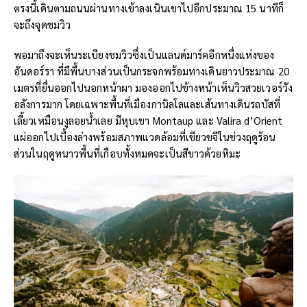
ตรงนี้เดินตามถนนผ่านทางเข้าลงเนินเขาไปอีกประมาณ 15 นาทีก็
จะถึงจุดชมวิว
พอมาถึงจะเห็นระเบียงชมวิวซึ่งเป็นแลนด์มาร์คอีกหนึ่งแห่งของ
อันดอร์รา ที่มีพื้นบางส่วนเป็นกระจกพร้อมทางเดินยาวประมาณ 20
เมตรที่ยื่นออกไปนอกหน้าผา มองออกไปข้างหน้าเห็นวิวสวยเวอร์วัง
อลังการมาก โดยเฉพาะพื้นที่เมืองกานิลโลและเส้นทางเดินรถบัสที่
เลี้ยวเหมือนงูลอยน้ำเลย มีหุบเขา Montaup และ Valira d’Orient
แผ่ออกไปเบื้องล่างพร้อมสภาพแวดล้อมที่เขียวขจีในช่วงฤดูร้อน
ส่วนในฤดูหนาวพื้นที่เกือบทั้งหมดจะเป็นสีขาวด้วยหิมะ