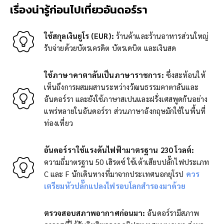
เรื่องน่ารู้ก่อนไปเที่ยว
อันดอร์รา
ใช้สกุลเงินยูโร (EUR):
ร้านค้าและร้านอาหารส่วนใหญ่
รับจ่ายด้วยบัตรเครดิต บัตรเดบิต และเงินสด
ใช้ภาษาคาตาลันเป็นภาษาราชการ:
ซึ่งสะท้อนให้
เห็นถึงการผสมผสานระหว่างวัฒนธรรมคาตาลันและ
อันดอร์รา และยังใช้ภาษาสเปนและฝรั่งเศสพูดกันอย่าง
แพร่หลายในอันดอร์รา ส่วนภาษาอังกฤษมักใช้ในพื้นที่
ท่องเที่ยว
อันดอร์ราใช้แรงดันไฟฟ้ามาตรฐาน 230 โวลต์:
ความถี่มาตรฐาน 50 เฮิรตซ์ ใช้เต้าเสียบปลั๊กไฟประเภท
C และ F นักเดินทางที่มาจากประเทศนอกยุโรป
ควร
เตรียมหัวปลั๊กแปลงไฟรอบโลกสำรองมาด้วย
ตรวจสอบสภาพอากาศก่อนมา:
อันดอร์รามีสภาพ