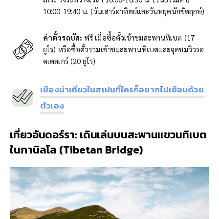
10:00-19:40 น. (วันเสาร์อาทิตย์และวันหยุดนักขัตฤกษ์)
ค่าตั๋วรถบัส:
ฟรี เมื่อซื้อตั๋วเข้าชมสะพานทิเบต (17
ยูโร) หรือซื้อตั๋วรวมเข้าชมสะพานทิเบตและจุดชมวิวรอ
คเดลเกร์ (20 ยูโร)
เมืองน่าเที่ยวในสเปนที่ใครก็อยากไปเยือนด้วย
ตัวเอง
เที่ยวอันดอร์รา:
เดินเล่นบนสะพานแขวนทิเบต
ในกานิลโล (Tibetan Bridge)