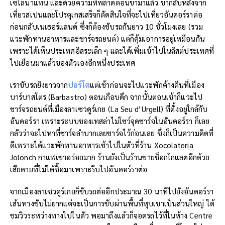
เซโลนาแทน และด้วยความที่พลาดตอนขามาแล้ว ขากลับหลังจาก
เที่ยวสเปนและโปรตุเกสเสร็จก็ตัดสินใจที่จะไปเที่ยวอันดอร์ราต่อ
ก่อนกลับเนเธอร์แลนด์ ซึ่งก็ต้องขับรถกันยาว 10 ชั่วโมงเลย (รวม
แวะพักทานอาหารและชาร์จรถยนต์) แต่ก็คุ้มเอาการอยู่เหมือนกัน
เพราะได้เห็นประเทศอิสระเล็ก ๆ และได้เพิ่มเข้าไปในลิสต์ประเทศที่
ไปเยือนมาแล้วของตัวเองอีกหนึ่งประเทศ
เราขับรถยิงยาวจาก
ปอร์โต
แต่เช้าก่อนจะไปแวะพักค้างคืนที่เมือง
บาร์บาสโตร (Barbastro) ตอนเกือบดึก จากนั้นตอนเช้าก็แวะไป
ชาร์จรถยนต์ที่เมืองลาเซวดูร์เกย (La Seu d’Urgell) ที่ตั้งอยู่ใกล้กับ
อันดอร์รา เพราะระบบของเทสล่าไม่โชว์จุดชาร์จในอันดอร์รา ก็เลย
กลัวว่าจะไปหาที่ชาร์จลำบากเลยชาร์จไว้ก่อนเลย ซึ่งก็เป็นความคิดที่
ดีเพราะได้แวะพักทานอาหารเช้าไปในตัวที่ร้าน Xocolateria
Jolonch กาแฟเขาอร่อยมาก ร้านยังเป็นร้านขายช็อกโกแลตอีกด้วย
เสียดายที่ไม่ได้ซื้อมาเพราะรีบไปอันดอร์ราต่อ
จากเมืองลาเซวดูร์เกยก็ขับรถต่ออีกประมาณ 30 นาทีไปยังอันดอร์รา
เส้นทางขับไม่ยากแต่จะเป็นการขับผ่านพื้นที่หุบเขาเป็นส่วนใหญ่ ได้
ชมวิวระหว่างทางไปในตัว พอมาถึงแล้วก็จอดรถไว้ที่ในห้าง Centre