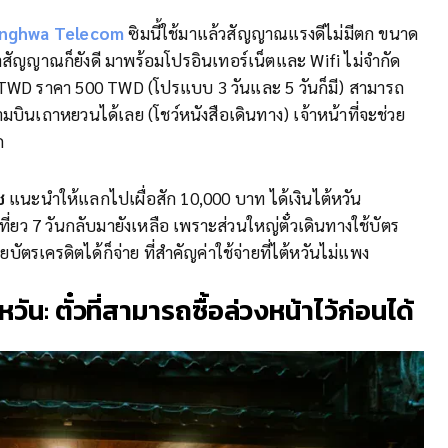
hunghwa Telecom
ซิมนี้ใช้มาแล้วสัญญาณแรงดีไม่มีตก ขนาด
ัญญาณก็ยังดี มาพร้อมโปรอินเทอร์เน็ตและ Wifi ไม่จำกัด
 TWD ราคา 500 TWD (โปรแบบ 3 วันและ 5 วันก็มี) สามารถ
มบินเถาหยวนได้เลย (โชว์หนังสือเดินทาง) เจ้าหน้าที่จะช่วย
ก
ิช
แนะนำให้แลกไปเผื่อสัก 10,000 บาท ได้เงินไต้หวัน
ยว 7 วันกลับมายังเหลือ เพราะส่วนใหญ่ตั๋วเดินทางใช้บัตร
บัตรเครดิตได้ก็จ่าย ที่สำคัญค่าใช้จ่ายที่ไต้หวันไม่แพง
ต้หวัน: ตั๋วที่สามารถซื้อล่วงหน้าไว้ก่อนได้