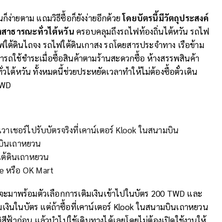
ก็ง่ายตาม แถมวิธีซื้อก็ยังง่ายอีกด้วย
โดยบัตรนี้มีวัตถุประสงค์
งสาธารณะทั่วไต้หวัน
ครอบคลุมถึงรถไฟท้องถิ่นไต้หวัน รถไฟ
ฟใต้ดินไถจง รถไฟใต้ดินเกาสง รถโดยสารประจำทาง เรือข้าม
รถใช้ชำระเมื่อซื้อสินค้าตามร้านสะดวกซื้อ ห้างสรรพสินค้า
่วไต้หวัน ทั้งหมดนี้ช่วยประหยัดเวลาทำให้ไม่ต้องซื้อตั๋วเดิน
TWD
วาเชอร์ไปรับบัตรจริงที่เคาน์เตอร์ Klook ในสนามบิน
ามบินเถาหยวน
ไฟใต้ดินเถาหยวน
ife หรือ OK Mart
้าจะมาพร้อมตัวเลือกการเติมเงินเข้าไปในบัตร 200 TWD และ
เงินในบัตร แต่ถ้าซื้อที่เคาน์เตอร์ Klook ในสนามบินเถาหยวน
ัติสีฟ้าก่อน แล้วนำไปใช้เดินทางได้เลยโดยไม่ต้องเปิดใช้งานให้