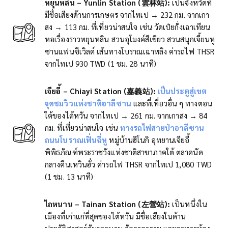
หยุนหลิน – Yunlin Station (雲林站):
เป็นจังหวัดที่
มีชื่อเสียงด้านการเกษตร จากไทเป → 232 กม. จากเกา
สง → 113 กม. ที่เที่ยวน่าสนใจ เช่น วัดเป๋ยกั่งเฉาเทียน
หอเรื่องราวหยุนหลิน สวนอุโมงค์สีเขียว สวนสนุกเจี้ยนหู
ซานแฟนซีเวิลด์ เส้นทางโบราณเฉาหลิง ค่ารถไฟ THSR
จากไทเป 930 TWD (1 ชม. 28 นาที)
เจียอี้ – Chiayi Station (嘉義站):
เป็นประตูสู่เขต
จุดชมวิวแห่งชาติอาลีซาน
และที่เที่ยวอื่น ๆ ทางตอน
ใต้ของไต้หวัน จากไทเป → 261 กม. จากเกาสง → 84
กม. ที่เที่ยวน่าสนใจ เช่น
ทางรถไฟสายป่าอาลีซาน
ถนนโบราณเฟิ่นฉี่หู
หมู่บ้านฮิโนกิ อุทยานเจียอี้
พิพิธภัณฑ์พระราชวังแห่งชาติสาขาภาคใต้ ตลาดนัด
กลางคืนเหวินฮั่ว ค่ารถไฟ THSR จากไทเป 1,080 TWD
(1 ชม. 13 นาที)
ไถหนาน – Tainan Station (左營站):
เป็นหนึ่งใน
เมืองที่เก่าแก่ที่สุดของไต้หวัน มีชื่อเสียงในด้าน