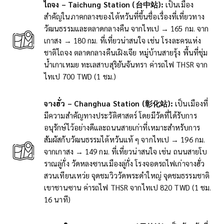
ไถจง – Taichung Station (台中站):
เป็นเมือง
สำคัญในภาคกลางของไต้หวันที่ขึ้นชื่อเรื่องที่เที่ยวทาง
วัฒนธรรมและตลาดกลางคืน จากไทเป → 165 กม. จาก
เกาสง → 180 กม. ที่เที่ยวน่าสนใจ เช่น โรงละครแห่ง
ชาติไถจง ตลาดกลางคืนเฝิงเจีย หมู่บ้านสายรุ้ง พื้นที่ชุ่ม
น้ำเกาเหมย ทะเลสาบสุริยันจันทรา ค่ารถไฟ THSR จาก
ไทเป 700 TWD (1 ชม.)
จางฮั่ว – Changhua Station (彰化站):
เป็นเมืองที่
มีความสำคัญทางประวัติศาสตร์ โดยมีวัดที่ได้รับการ
อนุรักษ์ไว้อย่างดีและถนนสายเก่าที่เหมาะสำหรับการ
สัมผัสกับวัฒนธรรมไต้หวันแท้ ๆ จากไทเป → 196 กม.
จากเกาสง → 149 กม. ที่เที่ยวน่าสนใจ เช่น ถนนสายโบ
ราณลู่กั่ง วัดหลงซานเมืองลู่กั่ง โรงจอดรถไฟเก่าจางฮั่ว
สวนเทียนเหว่ย จุดชมวิววัดพระดำใหญ่ จุดชมธรรมชาติ
เขาชานซาน ค่ารถไฟ THSR จากไทเป 820 TWD (1 ชม.
16 นาที)