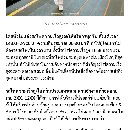
THSR Taiwan Kanaheis
โดยทั่วไปแล้วรถไฟความเร็วสูงจะให้บริการทุกวัน ตั้งแต่เวลา
06:00
–
24:00 น. ความถี่ประมาณ
20-30
นาที
ทำให้ผู้โดยสารไม่
ต้องรอรถไฟเป็นเวลานาน ทั้งนี้รถไฟความเร็วสูง THSR บางขบวน
จะหยุดทุกสถานี ในขณะที่รถไฟด่วนจะหยุดเฉพาะในเมืองใหญ่ที่สุด
เท่านั้น ทำให้ใช้เวลาในการเดินทางน้อยกว่า ที่สำคัญรถไฟความเร็ว
สูงจะตรงต่อเวลาเสมอ จึงเป็นตัวเลือกที่น่าเชื่อถือหากต้องการเข้าถึง
จุดหมายในช่วงเวลาเร่งด่วน
รถไฟความเร็วสูง
ไต้หวันประเภทขบวนด่วนจำง่ายด้วยหมาย
เลย
2XX, 12XX
มีสัดส่วนการให้บริการที่น้อยกว่าในแต่ละวัน และ
มักให้บริการในช่วงเช้าตรู่และขบวนสุดท้ายของวัน โดยจอดเพียง 5-
6 สถานี ในขณะที่รถไฟกึ่งด่วน 6xx, 16xx ไม่จอด 3 สถานี และรถไฟ
สต็อป 8xx จะจอดทุกสถานี ทำให้ใช้เวลาเดินทางมากกว่า