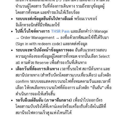
จำนวนผู้โดยสาร วันที่ต้องการเดินทาง รวมถึงระบุข้อมูลผู้
โดยสารทั้งหมด และชำระเงินให้เรียบร้อย
ระบบจะส่งข้อมูลยืนยันไปทางอีเมล์
พร้อมเวาเชอร์
อิเล็กทรอนิกส์ที่มีรหัสแลกใช้
ไปที่เว็บไซต์ทางการ
THSR Pass
และเลือกคำว่า Manage
→
Order Management
→
ลงชื่อด้วยรหัสแลกใช้ที่ได้รับมา
(Sign in with redeem code) และกดส่งข้อมูล
ระบบจะพาไปยังหน้าข้อมูลการจอง
อันดับแรกตรวจสอบ
ความถูกต้องของข้อมูลผู้โดยสารทั้งหมด จากนั้นเลือก Select
all ตามด้วย Reserve เพื่อสำรองวันที่เดินทาง
เลือกวันที่ต้องการเดินทาง
เวลาขึ้นรถไฟ สถานีต้นทาง และ
สถานีปลายทาง (สำหรับบัตรโดยสารแบบเที่ยวเดียว) แล้วคลิก
confirm ระบบจะแสดงขบวนรถไฟทั้งหมดตามวันและเวลาที่
เลือก ให้กดเลือกขบวนรถไฟที่ต้องการ แล้วคลิก “ยืนยัน” เพื่อ
ดำเนินการจองให้เสร็จสิ้น
รอรับอีเมล์ยืนยัน (
ภาษาจีนกลาง
)
เพื่อนำไปออกบัตร
โดยสารฉบับจริงได้ที่เคาน์เตอร์หรือเครื่องรับตั๋วอัตโนมัติที่
สถานีรถไฟความเร็วสูงแห่งไหนก็ได้