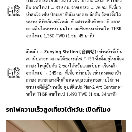
ประวัติศาสตร์อันยาวนาน วัดวาอาราม และอาหารท้อง
ถิ่น จากไทเป → 319 กม. จากเกาสง → 26 กม. ที่เที่ยว
น่าสนใจ เช่น ป้อมเก่าอันผิง หอคอยจื่อคั่น วัดขงจื๊อไถ
หนาน พิพิธภัณฑ์ฉีเหม่ย ห้างสรรพสินค้าฮายาชิ ตลาด
กลางคืนไถหนาน ถนนโบราณเซินหนง ค่ารถไฟ THSR
จากไทเป 1,350 TWD (1 ชม. 45 นาที)
จั่วหยิง – Zuoying Station (台南站):
ทำหน้าที่เป็น
สถานีปลายทางภาคใต้ของรถไฟ THSR ซึ่งตั้งอยู่ในเมือง
เกาสง ใหญ่อันดับ 2 ของไต้หวันและเป็นท่าเรือหลัก
จากไทเป → 345 กม. ที่เที่ยวน่าสนใจ เช่น สระดอกบัว
เกาสง ตลาดกลางคืนลิ่วเหอ อนุสรณ์พุทธสถานโฝกวง
ซาน เจดีย์คู่มังกรเสือ ศูนย์ศิลปะ Pier-2 Art Center ค่า
รถไฟ THSR จากไทเป 1,490 TWD (1 ชม. 34 นาที)
รถไฟความเร็วสูงเที่ยวไต้หวัน: เปิดกี่โมง