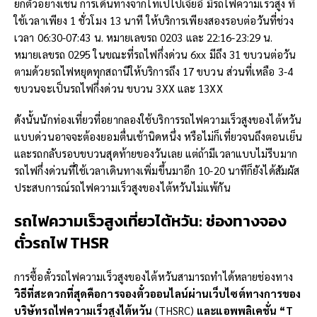
ยกตัวอย่างเช่น การเดินทางจากไทเปไปเจียอี้ มีรถไฟความเร็วสูง ที่
ใช้เวลาเพียง 1 ชั่วโมง 13 นาที ให้บริการเพียงสองรอบต่อวันที่ช่วง
เวลา 06:30-07:43 น. หมายเลขรถ 0203 และ 22:16-23:29 น.
หมายเลขรถ 0295 ในขณะที่รถไฟกึ่งด่วน 6xx มีถึง 31 ขบวนต่อวัน
ตามด้วยรถไฟหยุดทุกสถานีให้บริการถึง 17 ขบวน ส่วนที่เหลือ 3-4
ขบวนจะเป็นรถไฟกึ่งด่วน ขบวน 3XX และ 13XX
ดังนั้นนักท่องเที่ยวที่อยากลองใช้บริการรถไฟความเร็วสูงของไต้หวัน
แบบด่วนอาจจะต้องยอมตื่นเช้านิดหนึ่ง หรือไม่ก็เที่ยวจนถึงตอนเย็น
และรถกลับรอบขบวนสุดท้ายของวันเลย แต่ถ้ามีเวลาแบบไม่รีบมาก
รถไฟกึ่งด่วนที่ใช้เวลาเดินทางเพิ่มขึ้นมาอีก 10-20 นาทีก็ยังได้สัมผัส
ประสบการณ์รถไฟความเร็วสูงของไต้หวันไม่แพ้กัน
รถไฟความเร็วสูงเที่ยวไต้หวัน:
ช่องทางจอง
ตั๋วรถไฟ THSR
การซื้อตั๋วรถไฟความเร็วสูงของไต้หวันสามารถทำได้หลายช่องทาง
วิธีที่สะดวกที่สุดคือการจองตั๋วออนไลน์ผ่านเว็บไซต์ทางการของ
บริษัทรถไฟความเร็วสูงไต้หวัน
(THSRC)
และแอพพลิเคชั่น “T