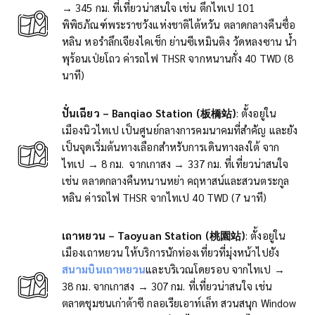
→
345 กม. ที่เที่ยวน่าสนใจ เช่น ตึกไทเป 101
พิพิธภัณฑ์พระราชวังแห่งชาติไต้หวัน ตลาดกลางคืนซื่อ
หลิน หอรำลึกเจียงไคเช็ก ย่านซีเหมินติง วัดหลงซาน น้ำ
พุร้อนเป่ยโถว ค่ารถไฟ THSR จากหนานกั่ง 40 TWD (8
นาที)
ปั่นเฉียว – Banqiao Station
(板橋站)
: ตั้งอยู่ใน
เมืองนิวไทเป เป็นศูนย์กลางการคมนาคมที่สำคัญ และยัง
เป็นจุดเริ่มต้นทางเลือกสำหรับการเดินทางลงใต้ จาก
ไทเป
→
8 กม.
จากเกาสง
→
337 กม. ที่เที่ยวน่าสนใจ
เช่น ตลาดกลางคืนหนานหย่า คฤหาสน์และสวนตระกูล
หลิน ค่ารถไฟ THSR จากไทเป 40 TWD (7 นาที)
เถาหยวน
–
Taoyuan
Station
(桃園站)
: ตั้งอยู่ใน
เมืองเถาหยวน ให้บริการนักท่องเที่ยวที่มุ่งหน้าไปยัง
สนามบินเถาหยวน
และบริเวณโดยรอบ จากไทเป →
38 กม. จากเกาสง → 307 กม. ที่เที่ยวน่าสนใจ เช่น
ตลาดชุมชนเก่าต้าซี กลอเรียเอาท์เล็ท สวนสนุก Window