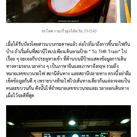
รถไฟความเร็วสูงไต้หวัน (THSR)
เมื่อได้รับบัตรโดยสารแบบกระดาษแล้ว ต่อไปก็มาถึงการขึ้นรถไฟกัน
บ้าง ถ้าเริ่มต้นที่สถานีไทเปเพียงเดินตามป้าย “To THR Train” ไป
เรื่อย ๆ จะเจอกับประตูทางเข้า ที่ด้านบนมีป้ายแสดงข้อมูลการเดิน
ทางตามรอบเวลาต่าง ๆ เป็นภาษาจีนและภาษาอังกฤษ รวมถึง
หมายเลขขบวนรถไฟ สถานีต้นทาง และสถานีปลายทาง ตรงนี้อย่าลืม
เช็คข้อมูลกันดี ๆ เพราะบางทีรถไฟไปเส้นทางเดียวกันแต่อาจจะเป็น
คนละขบวนกัน ดังนั้นให้จำหมายเลขขบวนรถและเวลาออกเดินทาง
เผื่อไว้จะดีที่สุด