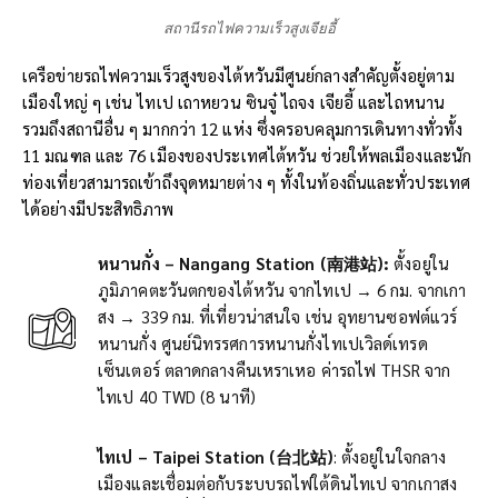
สถานีรถไฟความเร็วสูงเจียอี้
เครือข่ายรถไฟความเร็วสูงของไต้หวันมีศูนย์กลางสำคัญตั้งอยู่ตาม
เมืองใหญ่ ๆ เช่น ไทเป เถาหยวน ซินจู๋ ไถจง เจียอี้ และไถหนาน
รวมถึงสถานีอื่น ๆ มากกว่า 12 แห่ง ซึ่งครอบคลุมการเดินทางทั่วทั้ง
11 มณฑล และ 76 เมืองของประเทศไต้หวัน ช่วยให้พลเมืองและนัก
ท่องเที่ยวสามารถเข้าถึงจุดหมายต่าง ๆ ทั้งในท้องถิ่นและทั่วประเทศ
ได้อย่างมีประสิทธิภาพ
หนานกั่ง – Nangang Station (南港站):
ตั้งอยู่ใน
ภูมิภาคตะวันตกของไต้หวัน จากไทเป → 6 กม. จากเกา
สง → 339 กม. ที่เที่ยวน่าสนใจ เช่น อุทยานซอฟต์แวร์
หนานกั่ง ศูนย์นิทรรศการหนานกั่งไทเปเวิลด์เทรด
เซ็นเตอร์ ตลาดกลางคืนเหราเหอ ค่ารถไฟ THSR จาก
ไทเป 40 TWD (8 นาที)
ไทเป
– Taipei Station
(台北站)
: ตั้งอยู่ในใจกลาง
เมืองและเชื่อมต่อกับระบบรถไฟใต้ดินไทเป จากเกาสง