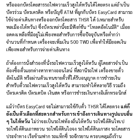
หรือออกบัตรโดยสารรถไฟความเร็วสูงไต้หวันได้โดยตรง แต่ถ้าเป็น
บัตรร่วม บัตรเครดิต หรือบัญชี ATM ที่ผูกกับบัตร EasyCard สามารถ
ใช้จ่ายค่าเดินทางหรือออกบัตรโดยสาร THSR ได้ (เหมาะสำหรับ
พลเมืองไต้หวัน) ซึ่งบัตรเหล่านี้จะมีฟังก์ชัน “โหลดอัตโนมัติ” เมื่อย
อดคงเหลือที่มีอยู่ไม่เพียงพอสำหรับการซื้อปัจจุบันหรือต่ำกว่า
จำนวนที่กำหนด เครื่องจะเพิ่มเงิน 500 TWD เพื่อทำให้มียอดเงิน
เพียงพอสำหรับการจ่ายค่าเดินทาง
ถ้าต้องการนั่งสำรองที่นั่งรถไฟความเร็วสูงไต้หวัน ผู้โดยสารจำเป็น
ต้องซื้อตั๋วแยกต่างหากทางออนไลน์ ที่สถานีรถไฟ เครื่องขายตั๋ว
อัตโนมัติ หรือผ่านตัวแทนขายตั๋วที่ได้รับอนุญาต การชำระเงิน
สำหรับตั๋วรถไฟความเร็วสูงไต้หวัน สามารถทำได้หลายวิธี รวมถึง
บัตรเครดิต บัตรเดบิต เงินสด หรือการชำระเงินทางอิเล็กทรอนิกส์
แม้ว่าบัตร EasyCard จะไม่สามารถใช้กับตั๋ว THSR ได้โดยตรง
แต่ก็
ยังเป็นตัวเลือกที่สะดวกสำหรับการเข้าถึงการเดินทางรูปแบบอื่น
ๆ ในไต้หวัน
ไม่ว่าจะเป็นรถไฟท้องถิ่นไต้หวัน รถไฟใต้ดินไทเป
รถไฟใต้ดินเถาหยวน รถไฟใต้ดินไถจง รถไฟใต้ดินเกาสง รถโดยสาร
ประจำทาง เรือข้ามฟาก รถแท็กซี่ รถจักรยาน ครอบคลุมถึงร้าน