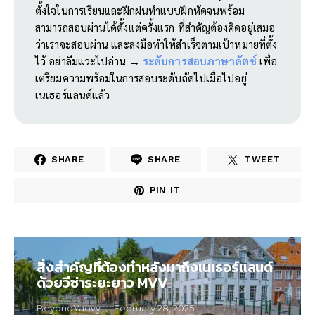
ตั้งใจในการเรียนและฝึกฝนทำแบบฝึกหัดจนพร้อม
สามารถสอบผ่านได้ตั้งแต่ครั้งแรก ที่สำคัญต้องคิดอยู่เสมอ
ว่าเราจะสอบผ่าน และลงมือทำให้สำเร็จตามเป้าหมายที่ตั้ง
ไว้ อย่าลืมแวะไปอ่าน →
ระดับการสอบภาษาดัตช์
เพื่อ
เตรียมความพร้อมในการสอบระดับถัดไปเมื่อไปอยู่
เนเธอร์แลนด์แล้ว
SHARE
SHARE
TWEET
PIN IT
สิ่งสำคัญที่ต้องทำหลังมาถึงเนเธอร์แลนด์
ด้วยวีซ่าระยะยาว MVV
BeyondYaovy
February 28, 2025