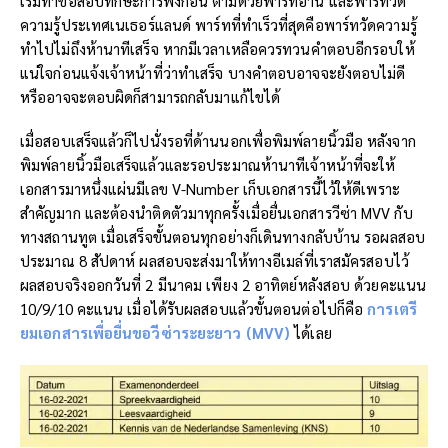
เริ่มทำข้อสอบทักษะการฟังก่อน ตามด้วยพาร์ทอ่าน และพาร์ทวัด
ความรู้ประเทศเนเธอร์แลนด์ พาร์ทที่ทำเร็วที่สุดคือพาร์ทวัดความรู้
ทำไปไม่ถึงห้านาทีเสร็จ หากมีเวลาเหลือควรทวนคำตอบอีกรอบให้
แน่ใจก่อนแจ้งเจ้าหน้าที่ว่าทำเสร็จ บางคำตอบอาจจะยังตอบไม่ดี
หรืออาจจะตอบผิดก็สามารถกลับมาแก้ไขได้
เมื่อสอบเสร็จแล้วก็ไปนั่งรอที่ด้านนอกเพื่อพิมพ์ลายนิ้วมือ หลังจาก
พิมพ์ลายนิ้วมือเสร็จแล้วและรอประมาณห้านาทีเจ้าหน้าที่จะให้
เอกสารมาหนึ่งแผ่นมีเลข V-Number เก็บเอกสารนี้ไว้ให้ดีเพราะ
สำคัญมาก และต้องนำติดตัวมาทุกครั้งเมื่อยื่นเอกสารวีซ่า MVV กับ
ทางสถานทูต เมื่อเสร็จขั้นตอนทุกอย่างก็เดินทางกลับบ้าน รอผลสอบ
ประมาณ 8 สัปดาห์ ผลสอบจะส่งมาให้ทางอีเมล์ที่เราสมัครสอบไว้
ผลสอบจริงออกวันที่ 2 มีนาคม เพียง 2 อาทิตย์หลังสอบ ด้วยคะแนน
10/9/10 คะแนน เมื่อได้รับผลสอบแล้วขั้นตอนต่อไปก็คือ
การเตรี
ยมเอกสารเพื่อยื่นขอวีซ่าระยะยาว (
MVV
)
ได้เลย