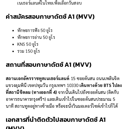
เนเธอร์แลนด์ในไทยเพื่อเลือกวันสอบ
ค่า
สมัคร
สอบภาษาดัตช์ A1 (
MVV
)
ทักษะการฟัง 50 ยูโร
ทักษะการอ่าน 50 ยูโร
KNS 50 ยูโร
รวม 150 ยูโร
สถานที่
สอบภาษาดัตช์ A1 (
MVV
)
สถานเอกอัครราชทูตเนเธอร์แลนด์
15 ซอยต้นสน ถนนเพลินจิต
แขวงลุมพินี เขตปทุมวัน กรุงเทพฯ 10330
เดินทางด้วย
BTS
ไปลง
ที่สถานีชิดลม (ทางออกที่
4
)
จากนั้นเดินไปยังซอยต้นสน (ติดกับ
อาคารธนาคารกรุงศรีฯ) และเดินเข้าไปในซอยต้นสนประมาณ 5
นาที สถานทูตอยู่ทางซ้ายมือ หรือจะนั่งวินมอเตอร์ไซต์เข้าไปก็ได้
เอกสารที่นำติดตัวไป
สอบภาษาดัตช์ A1
(
MVV
)