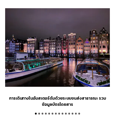
การเดินทางในอัมสเตอร์ดัมด้วยระบบขนส่งสาธารณะ รวม
ว
ข้อมูลบัตรโดยสาร