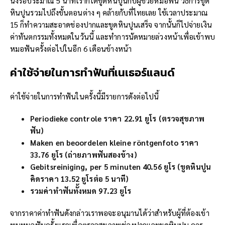
นั่งรอประมาณ 5 นาทีเราก็ได้ขูดหินปูนกับผู้ช่วยหมอฟัน วิธีการขูด
หินปูนรวมไปถึงขั้นตอนต่าง ๆ คล้ายกับที่ไทยเลย ใช้เวลาประมาณ
15 ก็ทำความสะอาดช่องปากและขูดหินปูนเสร็จ จากนั้นก็ไปจ่ายเงิน
ค่าทันตกรรมทั้งหมดในวันนี้ และทำการนัดหมายล่วงหน้าเพื่อเข้าพบ
หมอฟันครั้งต่อไปในอีก 6 เดือนข้างหน้า
ค่าใช้จ่ายในการทำฟัน
ที่เนเธอร์แลนด์
ค่าใช้จ่ายในการทำฟันในครั้งนี้มีรายการดังต่อไปนี้
Periodieke controle ราคา 22.91 ยูโร (ตรวจสุขภาพ
ฟัน)
Maken en beoordelen kleine röntgenfoto ราคา
33.76 ยูโร (ถ่ายภาพฟันสองข้าง)
Gebitsreiniging, per 5 minuten 40.56 ยูโร (ขูดหินปูน
คิดราคา 13.52 ยูโรต่อ 5 นาที)
รวมค่าทำฟันทั้งหมด 97.23 ยูโร
จากราคาค่าทำฟันดังกล่าวเราพอจะอนุมานได้ว่าสำหรับผู้ที่ต้องเข้า
พบหมอฟันครั้งแรกเพื่อตรวจสุขภาพช่องปากและขูดหินปูน ควร