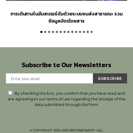
การเดินทางในอัมสเตอร์ดัมด้วยระบบขนส่งสาธารณะ รวม
ว
ข้อมูลบัตรโดยสาร
Subscribe to Our Newsletters
SUBSCRIBE
By checking this box, you confirm that you have read and
are agreeing to our terms of use regarding the storage of the
data submitted through this form.
© COPYRIGHT 2020-2025
BEYONDYAOVY
• ALL