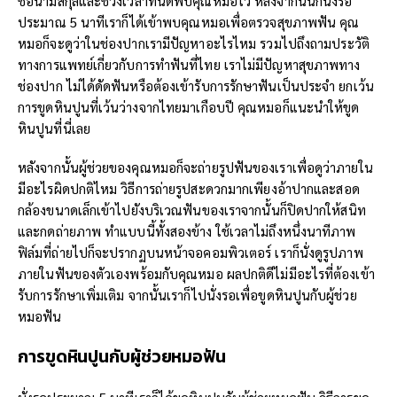
ชื่อนามสกุลและช่วงเวลาที่นัดพบคุณหมอไว้ หลังจากนั้นก็นั่งรอ
ประมาณ 5 นาทีเราก็ได้เข้าพบคุณหมอเพื่อตรวจสุขภาพฟัน คุณ
หมอก็จะดูว่าในช่องปากเรามีปัญหาอะไรไหม รวมไปถึงถามประวัติ
ทางการแพทย์เกี่ยวกับการทำฟันที่ไทย เราไม่มีปัญหาสุขภาพทาง
ช่องปาก ไม่ได้ดัดฟันหรือต้องเข้ารับการรักษาฟันเป็นประจำ ยกเว้น
การขูดหินปูนที่เว้นว่างจากไทยมาเกือบปี คุณหมอก็แนะนำให้ขูด
หินปูนที่นี่เลย
หลังจากนั้นผู้ช่วยของคุณหมอก็จะถ่ายรูปฟันของเราเพื่อดูว่าภายใน
มีอะไรผิดปกติไหม วิธีการถ่ายรูปสะดวกมากเพียงอ้าปากและสอด
กล้องขนาดเล็กเข้าไปยังบริเวณฟันของเราจากนั้นก็ปิดปากให้สนิท
และกดถ่ายภาพ ทำแบบนี้ทั้งสองข้าง ใช้เวลาไม่ถึงหนึ่งนาทีภาพ
ฟิล์มที่ถ่ายไปก็จะปรากฏบนหน้าจอคอมพิวเตอร์ เราก็นั่งดูรูปภาพ
ภายในฟันของตัวเองพร้อมกับคุณหมอ ผลปกติดีไม่มีอะไรที่ต้องเข้า
รับการรักษาเพิ่มเติม จากนั้นเราก็ไปนั่งรอเพื่อขูดหินปูนกับผู้ช่วย
หมอฟัน
การขูดหินปูนกับผู้ช่วยหมอฟัน