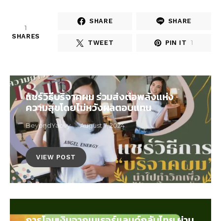
SHARE
SHARE
1
SHARES
1
TWEET
PIN IT
แชร์วิธีบริจาคผม ร่วมส่งต่อพลังแห่ง
ความสุขโดยไม่หวังผลตอบแทน
BeyondYaovy
August 7, 2024
VIEW POST
การโอนเงินจากเนเธอร์แลนด์กลับไทย ผ่าน